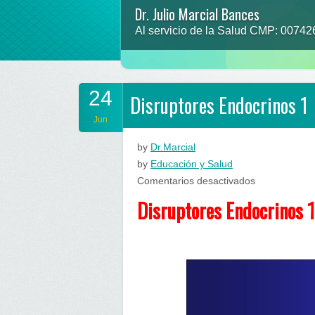
Dr. Julio Marcial Bances
Prevenir para no lamentar
Al servicio de la Salud CMP: 0074
“que la comida sea tu alimento y el 
24
Disruptores Endocrinos 1
Jun
by
Dr.Marcial
by
Educación y Salud
en
Comentarios desactivados
Disruptores
Disruptores Endocrinos 1
Endocrinos
1