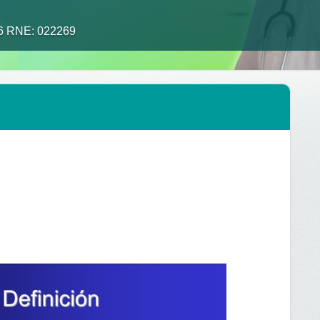
26 RNE: 022269
alimento tu medicina”