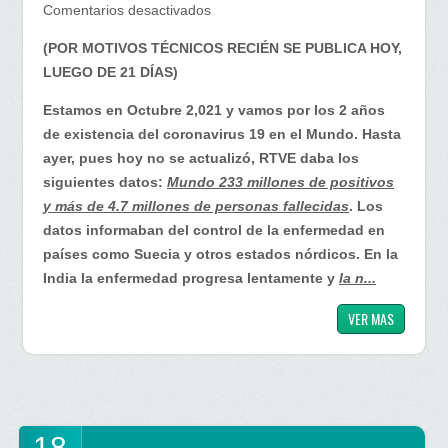
en
Comentarios desactivados
Inmunidad
(POR MOTIVOS TÉCNICOS RECIÉN SE PUBLICA HOY,
de
LUEGO DE 21 DÍAS)
Rebaño
Estamos en Octubre 2,021 y vamos por los 2 años
de existencia del coronavirus 19 en el Mundo. Hasta
ayer, pues hoy no se actualizó, RTVE daba los
siguientes datos:
Mundo 233 millones de positivos
y más de 4.7 millones de personas fallecidas
. Los
datos informaban del control de la enfermedad en
países como Suecia y otros estados nórdicos. En la
India la enfermedad progresa lentamente y
la n...
VER MAS
18