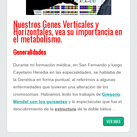
horizontales,su
importancia
en
Nuestros Genes Verticales y
el
Horizontales, vea su importancia en
metabolismo
el metabolismo.
Generalidades
Durante mi formación médica, en San Fernando y luego
Cayetano Heredia en las especialidades, se hablaba de
la Genética en forma puntual, al referirnos a algunas
enfermedades que tuvieran una alteración de los
cromosomas. Habíamos leído los trabajos de
Gregorio
Mendel con los guisantes
y lo espectacular que fue el
descubrimiento de la
estructura
de la doble hélice ...
VER MAS