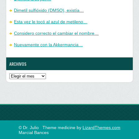
Dimetil sulfióxido (DMSO), existía…
Esta vez le tocó al azul de metileno…
Considero correcto el cambiar el nombre…
Nuevamente con la Akkermancia…
ARCHIVOS
Archivos
© Dr. Julio
Theme medicine by
LizardThemes.com
Marcial Bances