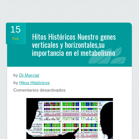
15
Hitos Históricos Nuestro genes
Feb
verticales y horizontales,su
importancia en el metabolismo
by
Dr.Marcial
by
Hitos Históricos
en
Comentarios desactivados
Hitos
Históricos
Nuestro
genes
verticales
y