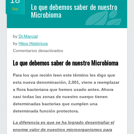
Lo que debemos saber de nuestro
Sep
Microbioma
by
Dr.Marcial
by
Hitos Históricos
en
Comentarios desactivados
Lo
Lo que debemos saber de nuestro Microbioma
que
debemos
Para los que recién leen este término les digo que
saber
esta nueva denominación, 2,001, viene a reemplazar
de
a flora bacteriana que hemos usado antes. Ahora
nuestro
casi todas las zonas de nuestro cuerpo tienen
Microbioma
determinadas bacterias que cumplen una
determinada función protectora.
La diferencia es que se ha logrado desentrañar el
enorme valor de nuestros microorganismos para