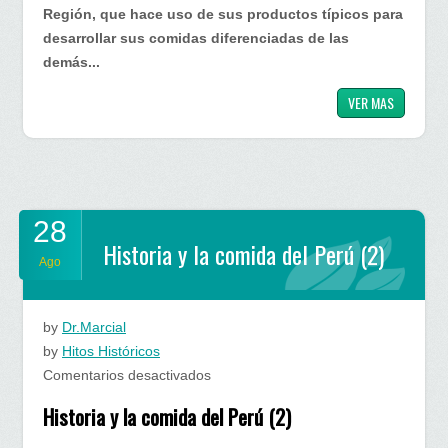
Región, que hace uso de sus productos típicos para
desarrollar sus comidas diferenciadas de las
demás...
VER MAS
28
Historia y la comida del Perú (2)
Ago
by
Dr.Marcial
by
Hitos Históricos
en
Comentarios desactivados
Historia
Historia y la comida del Perú (2)
y
la