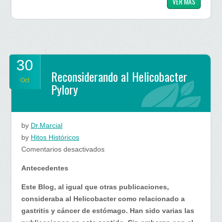
VER MAS
30
Reconsiderando al Helicobacter
Oct
Pylory
by
Dr.Marcial
by
Hitos Históricos
en
Comentarios desactivados
Reconsiderando
Antecedentes
al
Helicobacter
Este Blog, al igual que otras publicaciones,
Pylory
consideraba al Helicobacter como relacionado a
gastritis y cáncer de estómago. Han sido varias las