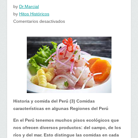
by
Dr.Marcial
by
Hitos Históricos
en
Comentarios desactivados
Historia
y
comida
del
Perú.Comidas
características
en
algunas
Regiones
del
Historia y comida del Perú (3) Comidas
Perú
características en algunas Regiones del Perú
En el Perú tenemos muchos pisos ecológicos que
nos ofrecen diversos productos: del campo, de los
ríos y del mar. Esto distingue las comidas en cada