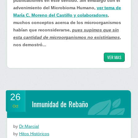
publicaciones en este sentido. Sin embargo con el
advenimiento del Microbioma Humano,
ver tema de
María C. Moreno del Castillo y colaboradores
,
muchos conceptos acerca de los microorganismos
habían que reconsiderarse,
pues supimos que sin
esta cantidad de microorganismos no existiríamos
,
nos demostró...
VER MAS
26
Inmunidad de Rebaño
Oct
by
Dr.Marcial
by
Hitos Históricos