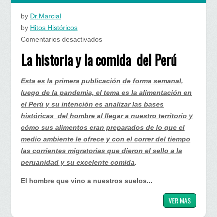
by
Dr.Marcial
by
Hitos Históricos
en
Comentarios desactivados
La
La historia y la comida del Perú
historia
y
Esta es la primera publicación de forma semanal,
la
luego de la pandemia, el tema es la alimentación en
comida
el Perú y su intención es analizar las bases
del
históricas del hombre al llegar a nuestro territorio y
Perú
cómo sus alimentos eran preparados de lo que el
medio ambiente le ofrece y con el correr del tiempo
las corrientes migratorias que dieron el sello a la
peruanidad y su excelente comida
.
El hombre que vino a nuestros suelos...
VER MAS