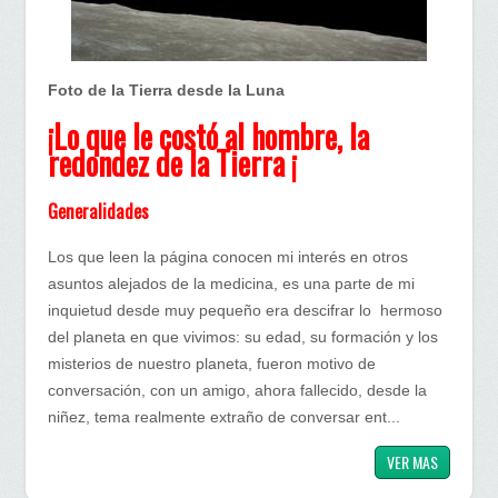
hombre
la
redondez
Foto de la Tierra desde la Luna
de
¡Lo que le costó al hombre, la
la
redondez de la Tierra ¡
Tierra¡
Generalidades
Los que leen la página conocen mi interés en otros
asuntos alejados de la medicina, es una parte de mi
inquietud desde muy pequeño era descifrar lo hermoso
del planeta en que vivimos: su edad, su formación y los
misterios de nuestro planeta, fueron motivo de
conversación, con un amigo, ahora fallecido, desde la
niñez, tema realmente extraño de conversar ent...
VER MAS