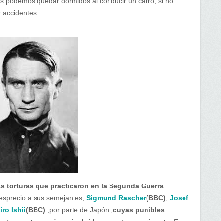
os podemos quedar dormidos al conducir un carro, si no
r accidentes.
as torturas que practicaron en la Segunda Guerra
desprecio a sus semejantes,
Sigmund Rascher
(BBC)
,
Josef
iro Ishii
(BBC)
,por parte de Japón ,
cuyas punibles