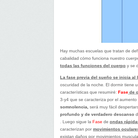
Hay muchas escuelas que tratan de defi
cabalidad cómo funciona nuestro cuer
todas las funciones del cuerpo
y se 
La fase previa del sueño se inicia al l
oscuridad de la noche. El dormir tiene 
características que resumiré:
Fase
de o
3-y4 que se caracteriza por el aumento 
somnolencia,
será muy fácil despertars
profundo y de verdadero descanso
d
. Luego sigue la
Fase
de
ondas rápida
caracterizan por
movimientos oculare
existan daños por movimientos muscular