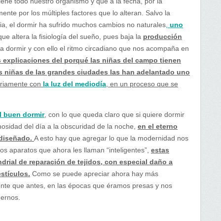
iene todo nuestro organismo y que a la fecha, por la
nte por los múltiples factores que lo alteran. Salvo la
cia, el dormir ha sufrido muchos cambios no naturales
,
uno
ue altera la fisiología del sueño, pues baja la
producción
a dormir y con ello el ritmo circadiano que nos acompaña en
as explicaciones del porqué las niñas del campo tienen
s niñas de las grandes ciudades las han adelantado uno
ariamente con
la luz del mediodía
, en un proceso que se
l buen dormir
, con lo que queda claro que si quiere dormir
sidad del día a la obscuridad de la noche,
en el eterno
 diseñado.
A esto hay que agregar lo que la modernidad nos
ros aparatos que ahora les llaman “inteligentes”,
estas
ndrial de reparación de tejidos, con especial daño a
estículos.
Como se puede apreciar ahora hay más
te que antes, en las épocas que éramos presas y nos
ernos.