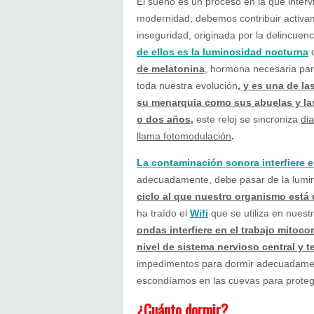
El sueño es un proceso en la que interv
modernidad, debemos contribuir activame
inseguridad, originada por la delincuen
de ellos es la luminosidad nocturna
q
de melatonina
, hormona necesaria par
toda nuestra evolución
, y es una de l
su menarquia como sus abuelas y la
o dos años,
este reloj se sincroniza
di
llama fotomodulación
.
La contaminación sonora interfiere e
adecuadamente, debe pasar de la lumino
ciclo al que nuestro organismo está
ha traído el
Wifi
que se utiliza en nuest
ondas interfiere en el trabajo mitoco
nivel de sistema nervioso central y t
impedimentos para dormir adecuadamen
escondíamos en las cuevas para proteg
¿Cuánto dormir?