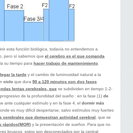
nir esta función biológica, todavía no entendemos a
po, pero sí sabemos que
el cerebro es el que comanda
da su tiempo para
hacer trabajo de mantenimiento
.
legar la tarde
y el cambio de luminosidad natural a la
un
ciclo
que dura
90 a 120 minutos con dos fases
ndas lentas cerebrales, que
se subdividen en tiempo 1-2-
progresivo de la profundidad del sueño : en la fase (1)
de
e ante cualquier estímulo y en la fase 4, el
dormir más
onde es muy difícil despertarse, salvo estímulos muy fuertes
s cerebrales que demuestran actividad cerebral
, que se
s rápidos(MOR)
y la presentación de sueños .Para que no
es bruscos, estos son desconectados por la central