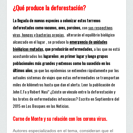
¿Qué produce la deforestación?
La llegada de nuevas especies a colonizar estos terrenos
deforestados como vacunos, aves, porcinos,
con
sus respectivos
virus, hongos y bacterias propias
, alterarán el equilibrio biológico
alcanzado en el lugar , se produce la
emergencia de unidades
biológicas mutadas,
que producirán enfermedades,
a las que no está
acostumbrados los
lugareños
,
en primer lugar y luego grupos
poblacionales más grandes y extensos como ha sucedido en los
últimos años
, ya que las epidemias se extienden rápidamente por los
actuales sistemas de viajes que estas enfermedades se transportan
miles de kilómetros hasta que dan el alerta. Leer la publicación de
John E.Fa y Robert Nasi” ¿Existe un vínculo entre la deforestación y
los brotes de enfermedades infecciosas? Escrito en Septiembre del
2015 en Los Bosques en las Noticias.
Carne de Monte y su relación con los corona virus.
Autores especializados en el tema, consideran que el