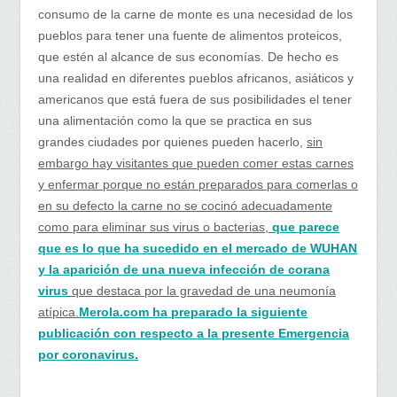
consumo de la carne de monte es una necesidad de los
pueblos para tener una fuente de alimentos proteicos,
que estén al alcance de sus economías. De hecho es
una realidad en diferentes pueblos africanos, asiáticos y
americanos que está fuera de sus posibilidades el tener
una alimentación como la que se practica en sus
grandes ciudades por quienes pueden hacerlo,
sin
embargo hay visitantes que pueden comer estas carnes
y enfermar porque no están preparados para comerlas o
en su defecto la carne no se cocinó adecuadamente
como para eliminar sus virus o bacterias,
que parece
que es lo que ha sucedido en el mercado de WUHAN
y la aparición de una nueva infección de corana
virus
que destaca por la gravedad de una neumonía
atípica.
Merola.com ha preparado la siguiente
publicación con respecto a la presente Emergencia
por coronavirus.