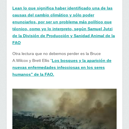
Lean lo que significa haber identificado una de las
causas del cambio climático y sólo poder
enunciarlos, por ser un problema más político que
técnico, como yo lo interpreto, según Samuel Jutzi
de la División de Producción y Sanidad Animal de la
FAO
Otra lectura que no debemos perder es la Bruce
A.Wilcox y Brett Ellis “
Los bosques y la aparición de
nuevas enfermedades infecciosas en los seres
humanos” de la FAO.