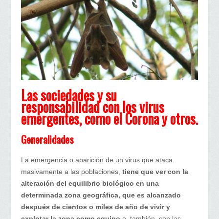
y
Salud
Las
Sociedades
y
su
responsabilidad
con
Las sociedades y su
los
responsabilidad con los virus
virus
emergentes, como el Corona y otros.
emergentes,como
el
Generalidades
coronavirus
y
La emergencia o aparición de un virus que ataca
otros.
masivamente a las poblaciones,
tiene que ver con la
alteración del equilibrio biológico en una
determinada zona geográfica, que es alcanzado
después de cientos o miles de año de vivir y
explotar la zona como equipo
o, también, con las