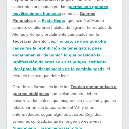
catástrofes originadas por las
guerras con grandes
movilizaciones humanas
como las
Guerras
Mundiales
o la
Peste Negra
,que azotó al Mundo
cuando, se alteraron hábitos de higiene, heredados de
Atenas y Roma y brutalmente cambiados por la
Teocracia
de entonces
.
Incluso, se dice que otra
causa fue la prohibición de tener gatos, pues
encarnaban al “demonio” lo que ocasionó la
proliferación de ratas con sus pulgas ,ambiente
ideal para la diseminación de la yersinia pestis
,
el
resto es historia que debe leer.
Otra de las formas, es la de las
Teorías conspirativas o
guerras biológicas
que, veladamente, deben
desarrollar los países que niegan esta actividad y que se
relacionarían con la aparición del VIH y otras
enfermedades, según algunos autores. Dejo dos
versiones contradictorias del origen de este virus
Nuevodiario
y
razoncienciaspro/org