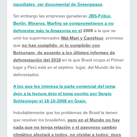
mundiales, ver documental de Greenpeace
.
Sin embargo las empresas ganaderas
JBS-Friboi,
Bertín, Minerva, Marfrig se comprometieron a no
deforestar más la Amazonia en el
2009
a la que se
unió los supermercados
Wal-Mart y Carrefour
, promesa
que
no han cumplido, ni lo cumplirán con
Bolsonaro, de acuerdo a los últimos informes de
deforestación del 2018
en la que Brasil ocupa el Primer
lugar y Perú está en el séptimo lugar, del Mundo de los
deforestados.
A los que les interesa la parte comercial del tema
dejo a la lectura dejo el tema escrito por Sergio
Schlesinger el 18-10-2008 en Grain.
Indudablemente que los problemas de Brasil la tienen
que resolver los brasileños,
pero en el Mundo no hay
nada que no tenga relación y el pavoroso cambio
climático afectará a todos, no olvidar a todos: ricos