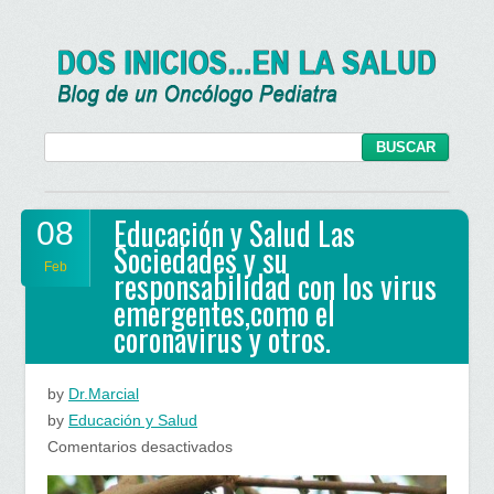
Educación y Salud Las
08
Sociedades y su
Feb
responsabilidad con los virus
emergentes,como el
coronavirus y otros.
by
Dr.Marcial
by
Educación y Salud
en
Comentarios desactivados
Educación