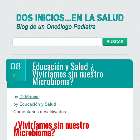
Educación y Salud ¿
08
Viviríamos sin nuestro
Dic
Microbioma?
by
Dr.Marcial
by
Educación y Salud
en
Comentarios desactivados
Educación
¿Viviríamos sin nuestro
y
Microbioma?
Salud