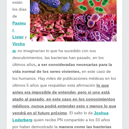
están
los días
de
Pasteu
r
,
Lister
y
Vircho
w,
no imaginarían lo que ha sucedido con sus
descubrimientos, las bacterias han pasado, en los
últimos años
, a ser consideradas necesarias para la
vida normal de los seres vivientes,
en este caso de
los humanos. Hay miles de publicaciones médicas en los
últimos 5 años que respaldan esta afirmación
lo que
antes era imposible de entender, pero si uno está
atado al pasado, en este caso en los conocimientos
médicos, nunca podrá entender esto y menos lo que
vendrá en el futuro próximo
. El salto lo da
Joshua
Lederberg
quien recibe PN compartido a los 33 años
por haber demostrado la
manera como las bacterias