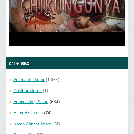
a
n
v
a
e
v
n
e
t
n
a
t
n
a
a
n
n
a
u
n
e
u
v
e
a
v
)
a
)
CATEGORIAS
Acerca del Autor
(1.364)
Colaboradores
(1)
Educación y Salud
(664)
Hitos Históricos
(74)
Notas Cáncer Infantil
(3)