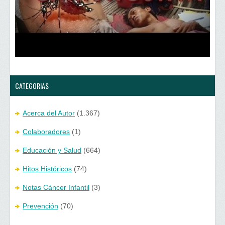
e
v
n
e
t
n
a
t
n
a
a
n
n
a
u
n
e
u
v
e
a
v
)
a
)
CATEGORIAS
Acerca del Autor
(1.367)
Colaboradores
(1)
Educación y Salud
(664)
Hitos Históricos
(74)
Notas Cáncer Infantil
(3)
Prevención
(70)