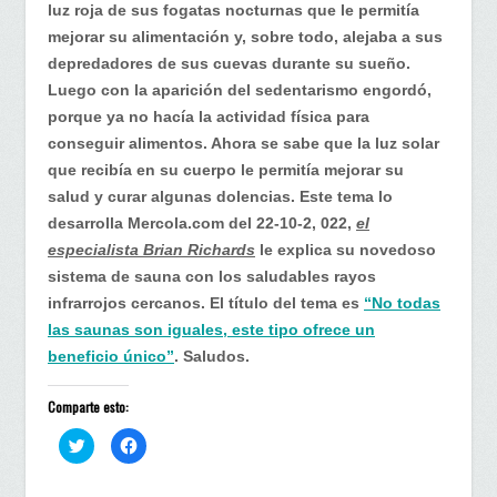
este
luz roja de sus fogatas nocturnas que le permitía
tipo
mejorar su alimentación y, sobre todo, alejaba a sus
de
depredadores de sus cuevas durante su sueño.
sauna
Luego con la aparición del sedentarismo engordó,
porque ya no hacía la actividad física para
conseguir alimentos. Ahora se sabe que la luz solar
que recibía en su cuerpo le permitía mejorar su
salud y curar algunas dolencias. Este tema lo
desarrolla Mercola.com del 22-10-2, 022,
el
especialista Brian Richards
le explica su novedoso
sistema de sauna con los saludables rayos
infrarrojos cercanos. El título del tema es
“No todas
las saunas son iguales, este tipo ofrece un
beneficio único”
. Saludos.
Comparte esto:
H
H
a
a
z
z
c
c
l
l