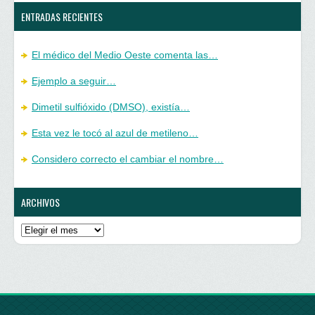
ENTRADAS RECIENTES
El médico del Medio Oeste comenta las…
Ejemplo a seguir…
Dimetil sulfióxido (DMSO), existía…
Esta vez le tocó al azul de metileno…
Considero correcto el cambiar el nombre…
ARCHIVOS
Archivos