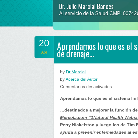
Dr. Julio Marcial Bances
Al servicio de la Salud CMP: 0074
20
Aprendamos lo que es el si
de drenaje…
Abr
by
Dr.Marcial
by
Acerca del Autor
en
Comentarios desactivados
Aprendamos
Aprendamos lo que es el sistema linf
lo
que
…destinados a mejorar la función de 
es
Mercola.com-#1Natural Health Websi
el
Perry Nickelston y luego los de Tim
sistema
ayuda a prevenir enfermedades al es