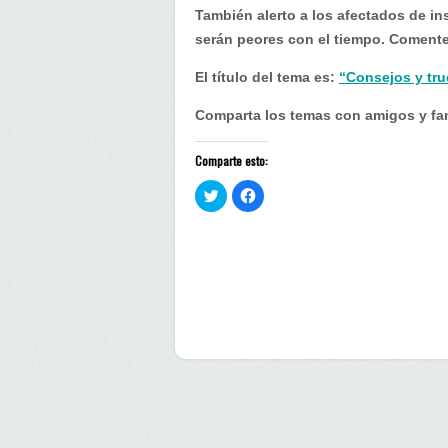
También alerto a los afectados de 
serán peores con el tiempo. Coment
El título del tema es:
“Consejos y tr
Comparta los temas con amigos y fam
Comparte esto:
H
H
a
a
z
z
c
c
l
l
i
i
c
c
p
p
a
a
r
r
a
a
c
c
o
o
m
m
p
p
a
a
r
r
t
t
i
i
r
r
e
e
n
n