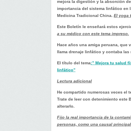
linfático
mejora la digestión y la absorción de
y
importancia del sistema linfático en 
los
Medicina Tradicional China.
El yoga 
ejercicios
Este Boletín le enseñará estos ejerc
en
a su médico con este tema impreso.
zonas
de
Hace años una amiga peruana, que viv
drenaje…
llama drenaje linfático y contaba las
El título del tema
:” Mejora tu salud f
linfático”
Lectura adicional
He compartido numerosas veces el 
Trate de leer con detenimiento este
alterarlo.
Fijo la real importancia de la conta
personas, como una causal principal