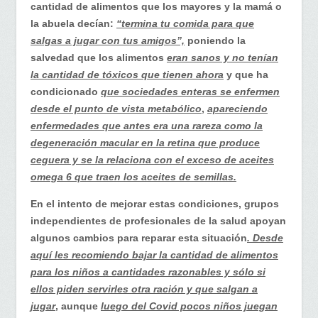
cantidad de alimentos que los mayores y la mamá o
la abuela decían:
“termina tu comida para que
salgas a jugar con tus amigos”,
poniendo la
salvedad que los alimentos
eran sanos y no tenían
la cantidad de tóxicos que tienen ahora
y que ha
condicionado
que sociedades enteras se enfermen
desde el punto de vista metabólico
,
apareciendo
enfermedades que antes era una rareza como la
degeneración macular en la retina que produce
ceguera y se la relaciona con el exceso de aceites
omega 6 que traen los aceites de semillas.
En el intento de mejorar estas condiciones, grupos
independientes de profesionales de la salud apoyan
algunos cambios para reparar esta situación
. Desde
aquí les recomiendo bajar la cantidad de alimentos
para los niños a cantidades razonables y sólo si
ellos piden servirles otra ración y que salgan a
jugar
, aunque
luego del Covid pocos niños juegan