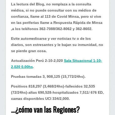
Perú…
La lectura del Blog, no remplaza a la consulta
¿cómo
médica, si no puede consultar con su médico de
van
confianza, llame al 113 de Covid Minsa, pero si vive
nuestras
en las periferias llame a Respuesta Rápida de Minsa
Regiones?
,a los teléfonos 362-7088/362-8062 y 362-8602.
Evite automedicarse y ver noticias tv o de los
diarios, son estresantes y le bajan su inmunidad, no
se pierde gran cosa.
Actualización Perú 2-10-2,020
Sala Situacional 1-10-
2,020 0.00hs
.
Pruebas tomadas 3, 908,125 (15,772/24hs).
Positivos 818,297 (3,468/24hs)-fallecidos 32,535
(72/24hs)-altas 690,528-hospitalizados 7,511/ 676 ED,
camas disponibles UCI 334/2,000.
…¿cómo van las Regiones?