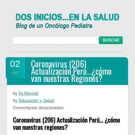
Coronavirus (206)
02
Actualización Perú…¿cómo
Oct
van nuestras Regiones?
by
Dr.Marcial
by
Educación y Salud
en
Comentarios desactivados
Coronavirus
Coronavirus (206) Actualización Perú… ¿cómo
(206)
van nuestras regiones?
Actualización