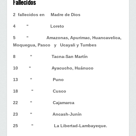
Fallecidos
2 fallecidos en Madre de Dios
4 “ Loreto
5 “ Amazonas, Apurimac, Huancavelica,
Moquegua, Pasco y Ucayali y Tumbes
8 “ Tacna-San Martín
10 “ Ayacucho, Huánuco
13 “ Puno
18 “ Cusco
22 “ Cajamarca
23 “ Ancash-Junín
25 “ La Libertad-Lambayeque.