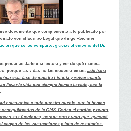
enso documento que complementa a lo publicado por
acionado con el Equipo Legal que dirige Reichner
ción que se las comparto, gracias al empeño del Dr.
es peruanas darle una lectura y ver de qué manera
o, porque las vidas no las recuperaremos;
asimismo
minar esta fase de nuestra historia y volver cuanto
tan llevar la vida que siempre hemos llevado, con la
.
ad psicológica a todo nuestro pueblo, que lo hemos
desequilibrados de la OMS. Corten el cordón y punto,
 todas sus funciones, porque otro punto que quedará
 al campo de las vacunaciones y falta de resultados.