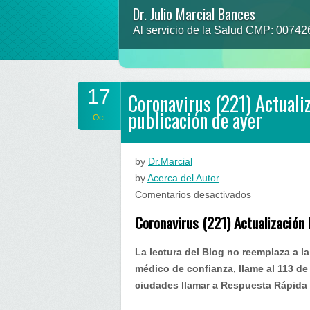
Dr. Julio Marcial Bances
Prevenir para no lamentar
Al servicio de la Salud CMP: 0074
“que la comida sea tu alimento y el 
17
Coronavirus (221) Actual
publicación de ayer
Oct
by
Dr.Marcial
by
Acerca del Autor
en
Comentarios desactivados
Coronavirus
Coronavirus (221) Actualización
(221)
Actualización
La lectura del Blog no reemplaza a l
Perú…
médico de confianza, llame al 113 de 
complement
ciudades llamar a Respuesta Rápida 
la