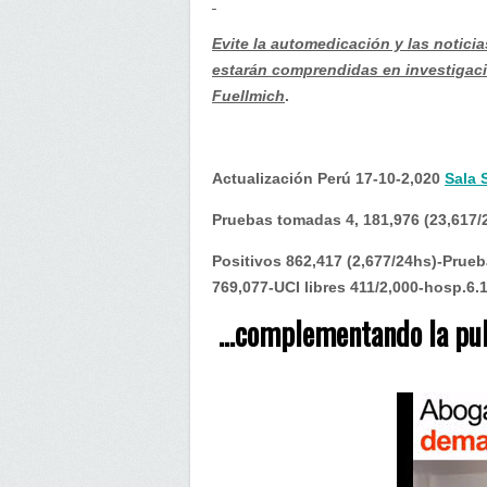
publicación
de
Evite la automedicación y las noticia
ayer
estarán comprendidas en investigaci
Fuellmich
.
Actualización Perú 17-10-2,020
Sala 
Pruebas tomadas 4, 181,976 (23,617/
Positivos 862,417 (2,677/24hs)-Prueb
769,077-UCI libres 411/2,000-hosp.6.
…complementando la pub