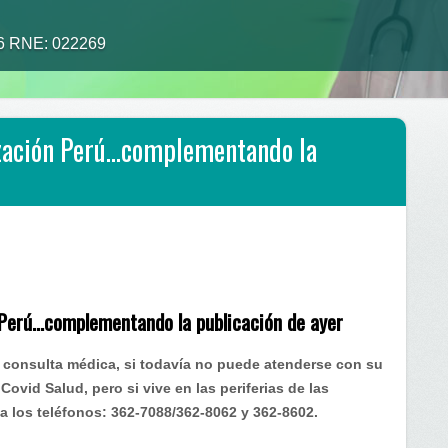
26 RNE: 022269
alimento tu medicina”
ización Perú…complementando la
 Perú…complementando la publicación de ayer
a consulta médica, si todavía no puede atenderse con su
Covid Salud, pero si vive en las periferias de las
ando
a los teléfonos: 362-7088/362-8062 y 362-8602.