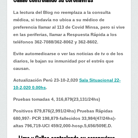
Perú…
Lima
La lectura del Blog no reemplaza a la consulta
y
médica, si todavía no ubica a su médico de
Callao
preferencia llamar al 113 de Covid Minsa, pero si vive
controlando
en las periferias, llamar a Respuesta Rápida a los
su
teléfonos 362-7088/362-8062 y 362-8602.
coronavirus
Evite automedicarse o ver las noticias de tv o de los
diarios, le bajan su inmunidad por el estrés que
causan.
Actualización Perú 23-10-2,020
Sala Situacional 22-
10-2,020 0.00hs
.
Pruebas tomadas 4, 316,879(23,131/24hs)
Positivos 879,876(2,991/24hs) Pruebas Rápidas
680,997- PCR 198,879-fallecidos 33,984(47/24hs)-
altas 796,719-UCI 459/2,000-hosp.5,656/509E.D.