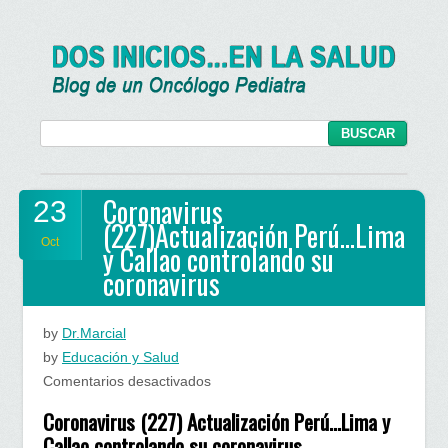
Coronavirus
23
(227)Actualización Perú…Lima
Oct
y Callao controlando su
coronavirus
by
Dr.Marcial
by
Educación y Salud
en
Comentarios desactivados
Coronavirus
Coronavirus (227) Actualización Perú…Lima y
(227)Actualización
Callao controlando su coronavirus