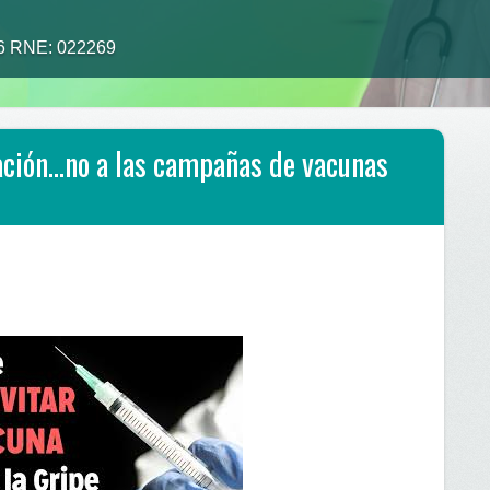
26 RNE: 022269
alimento tu medicina”
ación…no a las campañas de vacunas
n…