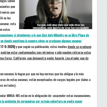
ólogos saben
acientes que
etrovirus que
DA no los
vacunar, esta
 en estos
cunaciones si atendemos a lo que dice Judy Mikovits en su libro Plaga de
 en donde cuestiona la manera cómo se producen algunas vacunas
( 17-5-2020)
y que según su publicación, estos medios
donde se producen
 podrían estar contaminados con retrovirus y sólo pueden retirarse estos
ema Cerus, California, que demuestra poder hacerlo .Lea el valor que da
cen vacunas lo hagan por que no hay normas que las obligue y lo más
oras de estas vacunas, están exceptuados de cargos legales por daños a
 es en todos) .
indar MINSA-INS están en la obligación de: suspender estas vacunaciones,
e la epidemia de coronavirus por su baja cobertura en gente mayor