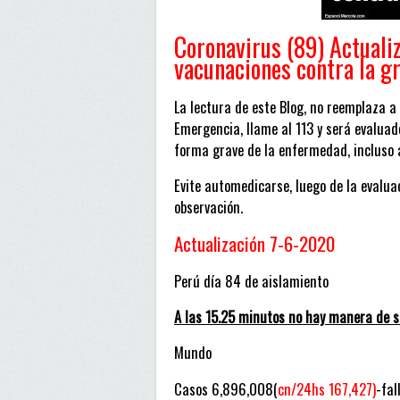
campañas
de
Coronavirus (89) Actuali
vacunas
vacunaciones contra la g
contra
resfrío
La lectura de este Blog, no reemplaza a
de
Emergencia, llame al 113 y será evaluad
Minsa.
forma grave de la enfermedad, incluso
Evite automedicarse, luego de la evalua
observación.
Actualización 7-6-2020
Perú día 84 de aislamiento
A las 15.25 minutos no hay manera de sa
Mundo
Casos 6,896,OO8(
cn/24hs 167,427)
-fal