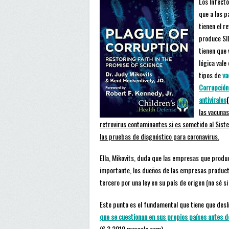
Los Infect
que a los p
tienen el r
produce SI
tienen que 
lógica vale
tipos de
va
Corrupción
antivirales
las vacunas
retrovirus contaminantes si es sometido al Sist
las pruebas de diagnóstico para coronavirus.
Ella, Mikovits, duda que las empresas que produ
importante, los dueños de las empresas product
tercero por una ley en su país de origen (no sé si
Este punto es el fundamental que tiene que desl
que se cuestionan en sus propios países antes d
(6.3.2019 mercola.com)