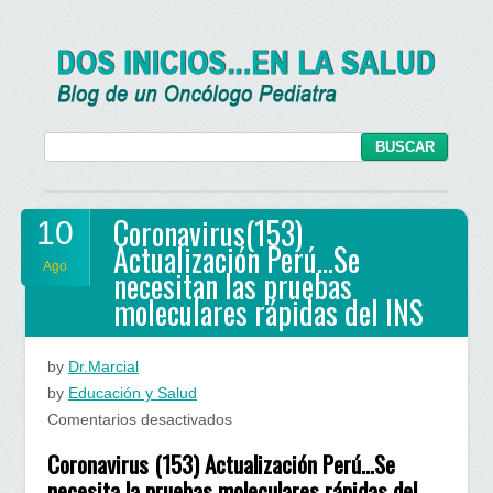
Coronavirus(153)
10
Actualización Perú…Se
Ago
necesitan las pruebas
moleculares rápidas del INS
by
Dr.Marcial
by
Educación y Salud
en
Comentarios desactivados
Coronavirus(153)
Coronavirus (153) Actualización Perú…Se
Actualización
necesita la pruebas moleculares rápidas del