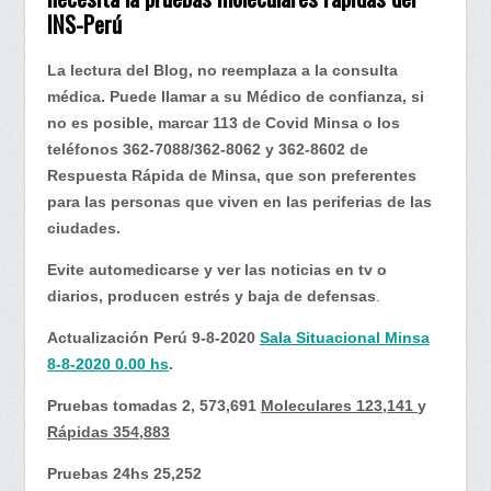
Perú…
INS-Perú
Se
necesitan
La lectura del Blog, no reemplaza a la consulta
las
médica. Puede llamar a su Médico de confianza, si
pruebas
no es posible, marcar 113 de Covid Minsa o los
moleculares
teléfonos 362-7088/362-8062 y 362-8602 de
rápidas
Respuesta Rápida de Minsa, que son preferentes
del
para las personas que viven en las periferias de las
INS
ciudades.
Evite automedicarse y ver las noticias en tv o
diarios, producen estrés y baja de defensas
.
Actualización Perú
9-8-2020
Sala Situacional Minsa
8-8-2020 0.00 hs
.
Pruebas tomadas 2, 573,691
Moleculares 123,141
y
Rápidas 354,883
Pruebas 24hs 25,252