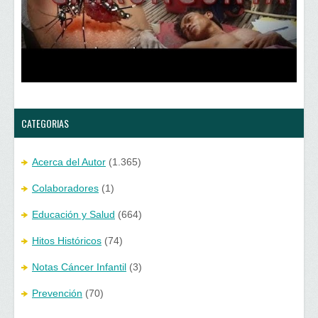
n
e
t
n
a
t
n
a
a
n
n
a
u
n
e
u
v
e
a
v
)
a
)
CATEGORIAS
Acerca del Autor
(1.365)
Colaboradores
(1)
Educación y Salud
(664)
Hitos Históricos
(74)
Notas Cáncer Infantil
(3)
Prevención
(70)