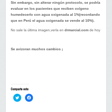
Sin embargo, sin alterar ningún protocolo, se podría
evaluar en los pacientes que reciben oxígeno
humedecerlo con agua oxigenada al 1%(recordando
que en Perú el agua oxigenada se vende al 10%).
No sale la última imagen,verla en
drmarcial.com
de hoy
Se avizoran muchos cambios ¡
Comparte esto:
H
H
a
a
z
z
c
c
l
l
i
i