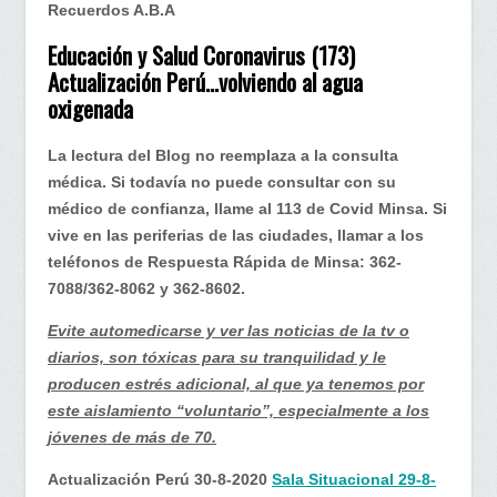
volviendo
Recuerdos A.B.A
al
Educación y Salud Coronavirus (173)
agua
Actualización Perú…volviendo al agua
oxigenada
oxigenada
La lectura del Blog no reemplaza a la consulta
médica. Si todavía no puede consultar con su
médico de confianza, llame al 113 de Covid Minsa. Si
vive en las periferias de las ciudades, llamar a los
teléfonos de Respuesta Rápida de Minsa: 362-
7088/362-8062 y 362-8602.
Evite automedicarse y ver las noticias de la tv o
diarios, son tóxicas para su tranquilidad y le
producen estrés adicional, al que ya tenemos por
este aislamiento “voluntario”, especialmente a los
jóvenes de más de 70.
Actualización Perú 30-8-2020
Sala Situacional 29-8-