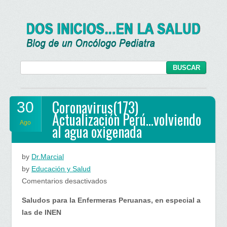
Coronavirus(173)
30
Actualización Perú…volviendo
Ago
al agua oxigenada
by
Dr.Marcial
by
Educación y Salud
en
Comentarios desactivados
Coronavirus(173)
Saludos para la Enfermeras Peruanas, en especial a
Actualización
las de INEN
Perú…