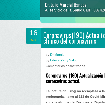
Dr. Julio Marcial Bances
Prevenir para no lamentar
Al servicio de la Salud CMP: 0074
“que la comida sea tu alimento y el 
16
Coronavirus(190) Actuali
clínico del coronavirus
Sep
by
Dr.Marcial
by
Educación y Salud
en
Comentarios desactivados
Coronavirus(
Coronavirus (190) Actualización 
Actualización
coronavirus actual.
Perú…
entendiendo
La lectura del Blog no reemplaza a l
el
preferencia, llame al 113 de Covid Min
cuadro
a los teléfonos de Respuesta Rápida