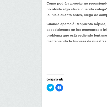
Como podrán apreciar no recomiendo 
no olvide algo clave, querido colega:
lo inicia cuanto antes, luego de com
Cuando apareció Respuesta Rápida, c
especialmente en los momentos s ini
problema que está cediendo lentame
manteniendo la limpieza de nuestra
Comparte esto:
H
H
a
a
z
z
c
c
l
l
i
i
c
c
p
p