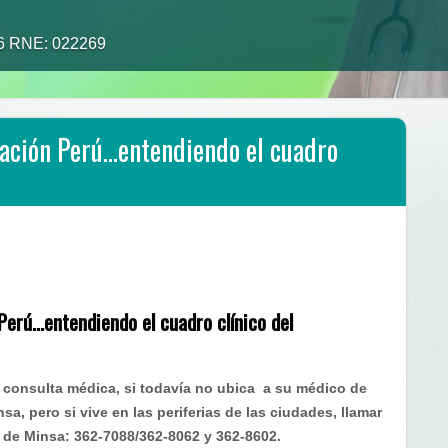
26 RNE: 022269
alimento tu medicina”
zación Perú…entendiendo el cuadro
190)
Perú…entendiendo el cuadro clínico del
a consulta médica, si todavía no ubica a su médico de
sa, pero si vive en las periferias de las ciudades, llamar
 de Minsa: 362-7088/362-8062 y 362-8602.