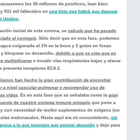
anzaremos los 30 millones de positivos, lean bien:
y 931 mil fallecidos en
una lista que habrá que depurar
s Unidos
.
ción inicial de este corona, se
calcula que ha pasado
ciado el contagio
. Sólo decir que en esta fase, podemos
 agua oxigenada al 1% en la boca y 2 gotas en fosas
y bloquear su desarrollo,
debido a que se cree que es
a multiplicarse
e invadir vías respiratorias bajas y atacar
ue presenta receptores ECA 2.
alianos han hecho la gran contribución de encontrar
r a nivel vascular-pulmonar y recomendar uso de
as vidas
. Es en esta fase que se señalaba como la
gran
puesta de nuestro sistema inmune primario
que pone a
y con necesidad de recibir suplementos de oxígeno (no
nulas endonasales. Hasta aquí era mi conocimiento,
sin
erosa a la que tenemos que prestar atención
y dejo para