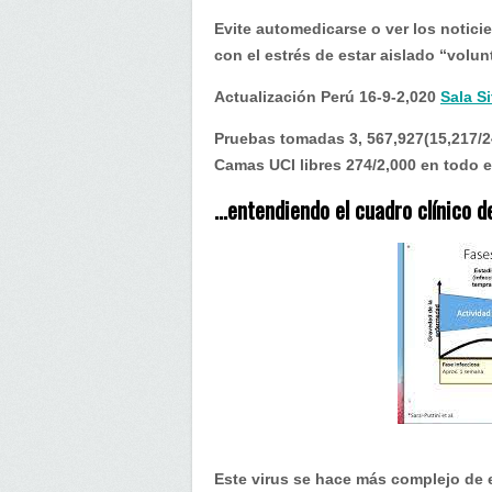
clínico
del
Evite automedicarse o ver los noticier
coronavirus
con el estrés de estar aislado “volun
Actualización Perú 16-9-2,020
Sala S
Pruebas tomadas 3, 567,927(15,217/24
Camas UCI libres 274/2,000 en todo e
…entendiendo el cuadro clínico de
Este virus se hace más complejo de e