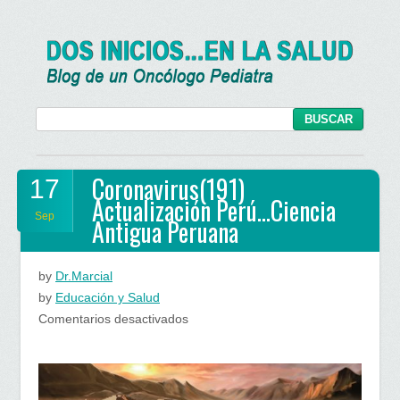
Coronavirus(191)
17
Actualización Perú…Ciencia
Sep
Antigua Peruana
by
Dr.Marcial
by
Educación y Salud
en
Comentarios desactivados
Coronavirus(191)
Actualización
Perú…