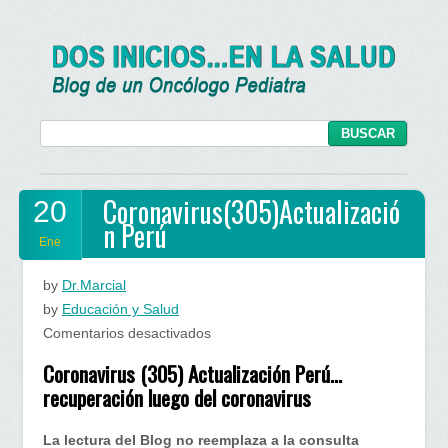
Coronavirus(305)Actualizació
20
n Perú
Ene
by
Dr.Marcial
by
Educación y Salud
en
Comentarios desactivados
Coronavirus(305)Actualización
Coronavirus (305) Actualización Perú…
Perú
recuperación luego del coronavirus
La lectura del Blog no reemplaza a la consulta