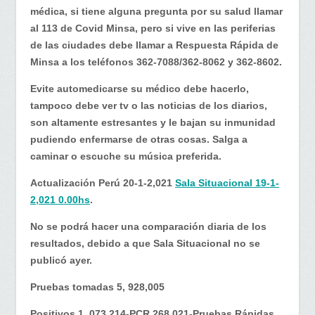
médica, si tiene alguna pregunta por su salud llamar
al 113 de Covid Minsa, pero si vive en las periferias
de las ciudades debe llamar a Respuesta Rápida de
Minsa a los teléfonos 362-7088/362-8062 y 362-8602.
Evite automedicarse su médico debe hacerlo,
tampoco debe ver tv o las noticias de los diarios,
son altamente estresantes y le bajan su inmunidad
pudiendo enfermarse de otras cosas. Salga a
caminar o escuche su música preferida.
Actualización Perú 20-1-2,021
Sala Situacional 19-1-
2,021 0.00hs
.
No se podrá hacer una comparación diaria de los
resultados, debido a que Sala Situacional no se
publicó ayer.
Pruebas tomadas 5, 928,005
Positivos 1, 073,214-PCR 268,021-Pruebas Rápidas