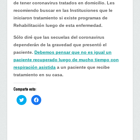
de tener coronavirus tratados en domicilio. Les
recomiendo buscar en las Instituciones que le
iniciaron tratamiento si existe programas de
Rehabilitación luego de esta enfermedad.
Sólo diré que las secuelas del coronavirus
dependerán de la gravedad que presentó el
paciente.
Debemos pensar que no es igual un
paciente recuperado luego de mucho tiempo con
respiración asistida
a un paciente que recibe
tratamiento en su casa.
Comparte esto:
H
H
a
a
z
z
c
c
l
l
i
i
c
c
p
p
a
a
r
r
a
a