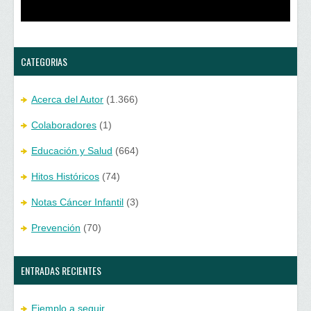
u
n
e
u
v
e
a
v
)
a
)
CATEGORIAS
Acerca del Autor
(1.366)
Colaboradores
(1)
Educación y Salud
(664)
Hitos Históricos
(74)
Notas Cáncer Infantil
(3)
Prevención
(70)
ENTRADAS RECIENTES
Ejemplo a seguir…