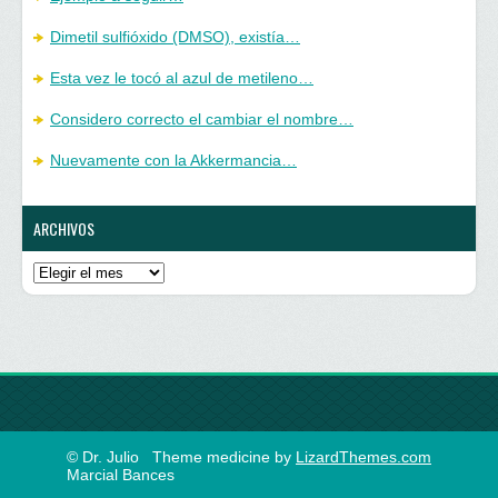
Dimetil sulfióxido (DMSO), existía…
Esta vez le tocó al azul de metileno…
Considero correcto el cambiar el nombre…
Nuevamente con la Akkermancia…
ARCHIVOS
Archivos
© Dr. Julio
Theme medicine by
LizardThemes.com
Marcial Bances