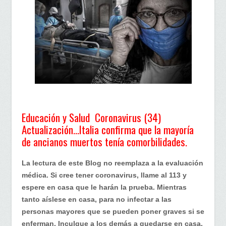
Actualización…
Italia
confirma
que
la
mayoría
de
ancianos
muertos
tenían
Educación y Salud Coronavirus (34)
comorbilidades
Actualización…Italia confirma que la mayoría
de ancianos muertos tenía comorbilidades.
La lectura de este Blog no reemplaza a la evaluación
médica. Si cree tener coronavirus, llame al 113 y
espere en casa que le harán la prueba. Mientras
tanto aíslese en casa, para no infectar a las
personas mayores que se pueden poner graves si se
enferman. Inculque a los demás a quedarse en casa.