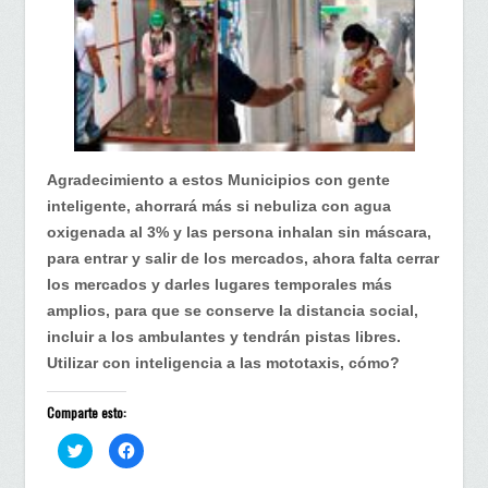
Agradecimiento a estos Municipios con gente
inteligente, ahorrará más si nebuliza con agua
oxigenada al 3% y las persona inhalan sin máscara,
para entrar y salir de los mercados, ahora falta cerrar
los mercados y darles lugares temporales más
amplios, para que se conserve la distancia social,
incluir a los ambulantes y tendrán pistas libres.
Utilizar con inteligencia a las mototaxis, cómo?
Comparte esto:
H
H
a
a
z
z
c
c