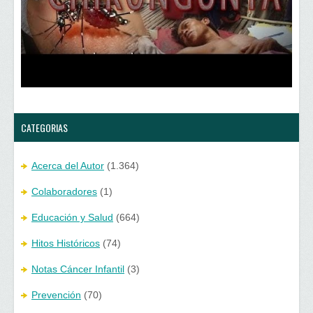
v
a
e
v
n
e
t
n
a
t
n
a
a
n
n
a
u
n
e
u
v
e
a
v
)
a
)
CATEGORIAS
Acerca del Autor
(1.364)
Colaboradores
(1)
Educación y Salud
(664)
Hitos Históricos
(74)
Notas Cáncer Infantil
(3)
Prevención
(70)