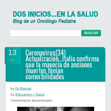
Coronavirus(34)
13
Actualización…Italia confirma
Abr
que la mayoría de ancianos
muertos tenían
comorbilidades
by
Dr.Marcial
by
Educación y Salud
en
Comentarios desactivados
Coronavirus(34)