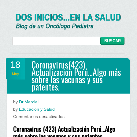
Coronavirus(423)
18
Actualización Perú…Algo más
May
sobre las vacunas y sus
patentes.
by
Dr.Marcial
by
Educación y Salud
en
Comentarios desactivados
Coronavirus(423)
Coronavirus (423) Actualización Perú…Algo
Actualización
más sobre las vacunas y sus patentes.