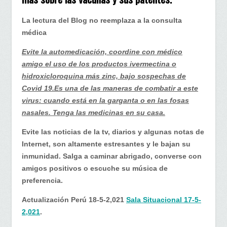
Perú…
Algo
La lectura del Blog no reemplaza a la consulta
más
médica
sobre
las
Evite la automedicación, coordine con médico
vacunas
amigo el uso de los productos ivermectina o
y
hidroxicloroquina más zinc, bajo sospechas de
sus
Covid 19.Es una de las maneras de combatir a este
patentes.
virus: cuando está en la garganta o en las fosas
nasales. Tenga las medicinas en su casa.
Evite las noticias de la tv, diarios y algunas notas de
Internet, son altamente estresantes y le bajan su
inmunidad. Salga a caminar abrigado, converse con
amigos positivos o escuche su música de
preferencia.
Actualización Perú 18-5-2,021
Sala Situacional 17-5-
2,021
.