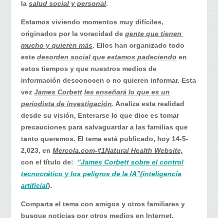
la
salud social y personal
.
Estamos viviendo momentos muy difíciles,
originados por la voracidad de
gente que tienen
mucho y quieren más
. Ellos han organizado todo
este
desorden social que estamos padeciendo
en
estos tiempos y que nuestros medios de
información desconocen o no quieren informar. Esta
vez
James Corbett
les enseñará lo que es un
periodista de investigación
. Analiza esta realidad
desde su visión, Enterarse lo que dice es tomar
precauciones para salvaguardar a las familias que
tanto queremos. El tema está publicado, hoy 14-5-
2,023, en
Mercola.com-#1Natural Health Website,
con el título de:
”James Corbett sobre el control
tecnocrático y los peligros de la IA”(inteligencia
artificial
).
Comparta el tema con amigos y otros familiares y
busque noticias por otros medios en Internet.