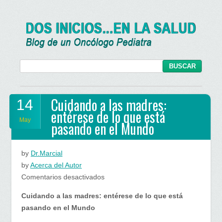
Cuidando a las madres:
14
entérese de lo que está
May
pasando en el Mundo
by
Dr.Marcial
by
Acerca del Autor
en
Comentarios desactivados
Cuidando
Cuidando a las madres: entérese de lo que está
a
pasando en el Mundo
las