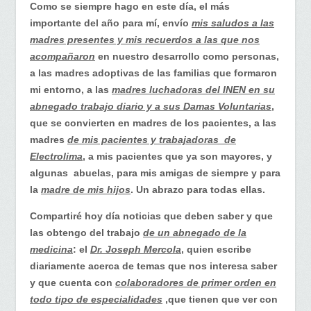
madres:
Como se siempre hago en este día, el más
entérese
importante del año para mí, envío
mis saludos a las
de
madres presentes y mis recuerdos a las que nos
lo
acompañaron
en nuestro desarrollo como personas,
que
a las madres adoptivas de las familias que formaron
está
mi entorno, a las
madres luchadoras del INEN en su
pasando
abnegado trabajo diario y a sus Damas Voluntarias
,
en
que se convierten en madres de los pacientes, a las
el
madres
de mis pacientes y trabajadoras de
Mundo
Electrolima
, a mis pacientes que ya son mayores, y
algunas abuelas, para mis amigas de siempre y para
la
madre de mis hijos
. Un abrazo para todas ellas.
Compartiré hoy día noticias que deben saber y que
las obtengo del trabajo
de un abnegado de la
medicina
: el
Dr. Joseph Mercola
, quien escribe
diariamente acerca de temas que nos interesa saber
y que cuenta con
colaboradores de primer orden en
todo tipo de especialidades
,que tienen que ver con