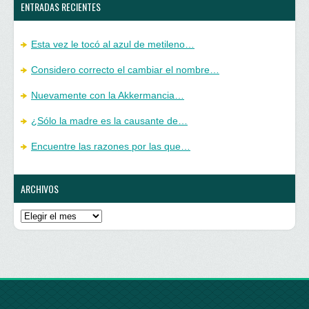
ENTRADAS RECIENTES
Esta vez le tocó al azul de metileno…
Considero correcto el cambiar el nombre…
Nuevamente con la Akkermancia…
¿Sólo la madre es la causante de…
Encuentre las razones por las que…
ARCHIVOS
Archivos