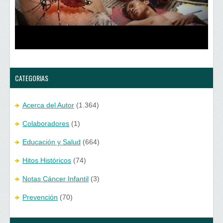
n
e
t
n
a
t
n
a
a
n
n
a
u
n
e
u
v
e
a
v
)
a
)
CATEGORIAS
Acerca del Autor
(1.364)
Colaboradores
(1)
Educación y Salud
(664)
Hitos Históricos
(74)
Notas Cáncer Infantil
(3)
Prevención
(70)