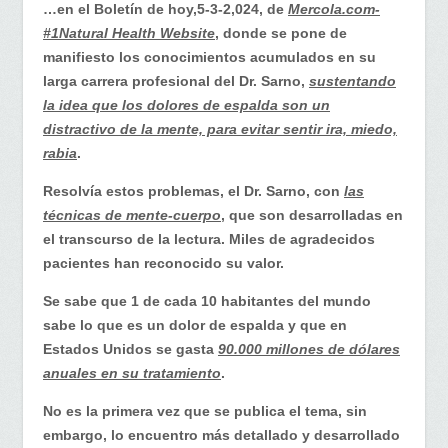
lea
…en el Boletín de hoy,5-3-2,024, de
Mercola.com-
el
#1Natural Health Website
, donde se pone de
legado
manifiesto los conocimientos acumulados en su
del
larga carrera profesional del Dr. Sarno,
sustentando
Dr.
la idea que los dolores de espalda son un
John
distractivo de la mente, para evitar sentir ira, miedo,
Sarno,
rabia
.
está
Resolvía estos problemas, el Dr. Sarno, con
las
a
técnicas de mente-cuerpo
, que son desarrolladas en
su
el transcurso de la lectura. Miles de agradecidos
alcance…
pacientes han reconocido su valor.
Se sabe que 1 de cada 10 habitantes del mundo
sabe lo que es un dolor de espalda y que en
Estados Unidos se gasta
90.000 millones de dólares
anuales en su tratamiento
.
No es la primera vez que se publica el tema, sin
embargo, lo encuentro más detallado y desarrollado