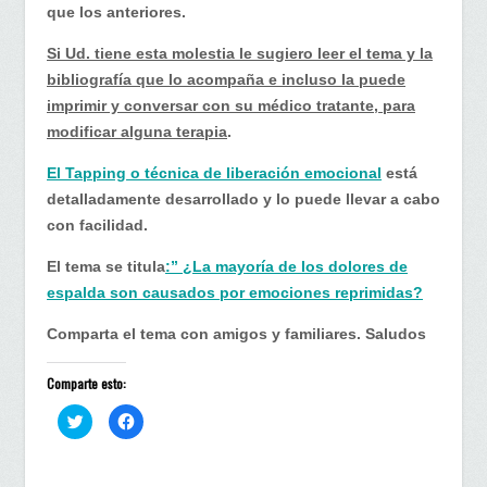
que los anteriores.
Si Ud. tiene esta molestia le sugiero leer el tema y la
bibliografía que lo acompaña e incluso la puede
imprimir y conversar con su médico tratante, para
modificar alguna terapia
.
El Tapping o técnica de liberación emocional
está
detalladamente desarrollado y lo puede llevar a cabo
con facilidad.
El tema se titula
:” ¿La mayoría de los dolores de
espalda son causados por emociones reprimidas?
Comparta el tema con amigos y familiares. Saludos
Comparte esto:
H
H
a
a
z
z
c
c
l
l
i
i