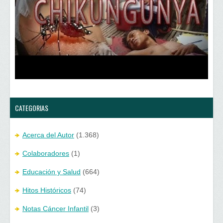
u
n
n
u
a
n
v
a
e
v
n
e
t
n
a
t
n
a
a
n
n
a
u
n
e
u
v
e
a
v
)
a
)
CATEGORIAS
Acerca del Autor
(1.368)
Colaboradores
(1)
Educación y Salud
(664)
Hitos Históricos
(74)
Notas Cáncer Infantil
(3)