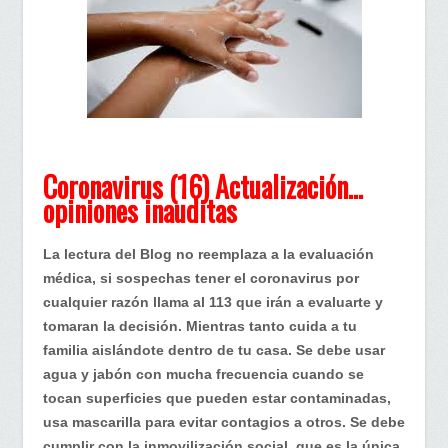
Coronavirus(16)
Actualización
…
opiniones
inauditas
Coronavirus (16) Actualización…
opiniones inauditas
La lectura del Blog no reemplaza a la evaluación
médica, si sospechas tener el coronavirus por
cualquier razón llama al 113 que irán a evaluarte y
tomaran la decisión. Mientras tanto cuida a tu
familia aislándote dentro de tu casa. Se debe usar
agua y jabón con mucha frecuencia cuando se
tocan superficies que pueden estar contaminadas,
usa mascarilla para evitar contagios a otros. Se debe
cumplir con la inmovilización social, que es la única