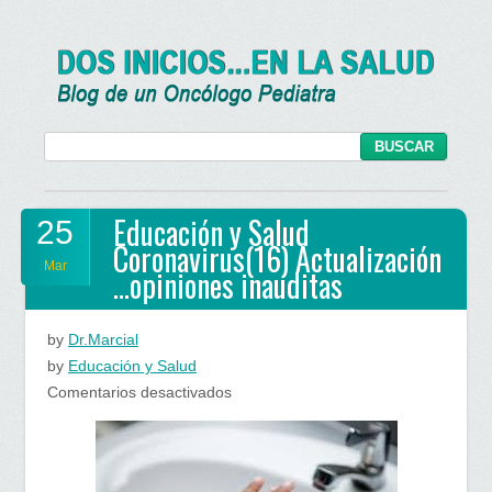
Educación y Salud
25
Coronavirus(16) Actualización
Mar
…opiniones inauditas
by
Dr.Marcial
by
Educación y Salud
en
Comentarios desactivados
Educación
y
Salud