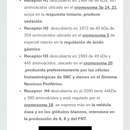
Receptor H1
descubierto en 1966 de 56 kDa, 487
aminoácidos ubicado en el
cromosoma 3p 14, 21
,
actúa en la
respuesta inmune, produce
sedación
.
Receptor H2
descubierto en 1972 de 40 kDa de
359 aminoácidos ubicado en el
cromosoma 5
de
especial interés en la
regulación de ácido
gástrico
.
Receptor H3
descubierta en 1983 de 49 kDa y
445 aminoácidos, ubicado en el
cromosoma 20
,
producida preferentemente por las células
histaminérgicas de SNC y menos en el Sistema
Nervioso Periférico.
Receptor H4
descubierta en el 2000 tiene 44kDa
y 390 aminoácidos y está regulado por el
cromosoma 18
, se expresa más en
la médula
ósea y en los glóbulos blancos, interviene en
la producción de IL 6 y del FNT.