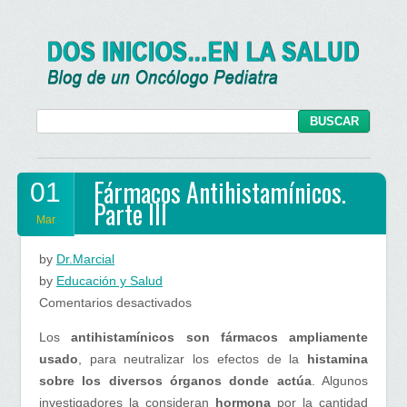
Fármacos Antihistamínicos.
01
Parte III
Mar
by
Dr.Marcial
by
Educación y Salud
en
Comentarios desactivados
Fármacos
Los
antihistamínicos son fármacos ampliamente
Antihistamínicos.
usado
, para neutralizar los efectos de la
histamina
Parte
sobre los diversos órganos donde actúa
. Algunos
III
investigadores la consideran
hormona
por la cantidad