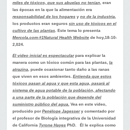
abuelos
miles de tóxicos, que sus abuelas no tenían
, eran
era
las épocas en la que la alimentación era
mejor…
responsabilidad de los hogares
y
no de la industria
,
los productos eran seguros
sin uso de tóxicos en el
cultivo de las plantas
. Este tema lo presenta
Mercola.com-#1Natural Health Website
de hoy,18-10-
2,024.
El video inicial es espectacular
para explicar la
manera como un tóxico común para las plantas,
la
atrazina
, puede ocasionar tanto daño a las ranas
que viven en esos ambientes.
Entienda que estos
tóxicos pasan al agua y que esta agua, pasará al
sistema de agua potable de la población, afectando
a una parte de la población que depende del
suministro público del agua.
Vea en este video,
producido por
Penélope Jagesser
y comentado por
el profesor de Biología integrativa de la Universidad
de California
Tyrone Hayes
PhD. Él le explica como