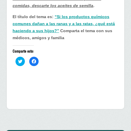
comidas, descarte los aceites de semilla
.
El título del tema es:
“Si los productos químicos
comunes dañan a las ranas y a las ratas, ¿qué está
haciendo a sus hijos?”
Comparta el tema con sus
médicos, amigos y familia
Comparte esto:
H
H
a
a
z
z
c
c
l
l
i
i
c
c
p
p
a
a
r
r
a
a
c
c
o
o
m
m
p
p
a
a
r
r
t
t
i
i
r
r
e
e