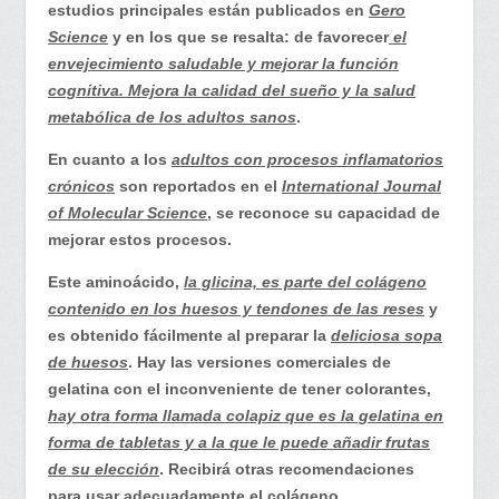
estudios principales están publicados en
Gero
Science
y en los que se resalta: de favorecer
el
envejecimiento saludable y mejorar la función
cognitiva. Mejora la calidad del sueño y la salud
metabólica de los adultos sanos
.
En cuanto a los
adultos con procesos inflamatorios
crónicos
son reportados en el
International Journal
of Molecular Science
, se reconoce su capacidad de
mejorar estos procesos.
Este aminoácido,
la glicina, es parte del colágeno
contenido en los huesos y tendones de las reses
y
es obtenido fácilmente al preparar la
deliciosa sopa
de huesos
. Hay las versiones comerciales de
gelatina con el inconveniente de tener colorantes,
hay otra forma llamada colapiz que es la gelatina en
forma de tabletas y a la que le puede añadir frutas
de su elección
. Recibirá otras recomendaciones
para usar adecuadamente el colágeno.