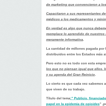
la
de marketing que convencieron a los
que
se
Capacitaron a sus representantes de
generó
médicos a los medicamentos y minimi
la
En verdad es algo que nunca debemo
más
reemplace lo aprendido de nuestros 
grande
meramente informativa
.
venta
de
La cantidad de millones pagada por 
opioides…
distribuidos entre los Estados más a
Pero esto no es todo con esta empr
los que no piensan igual que ellos.
y su agenda del Gran Reinicio
.
Lo cierto es que cada vez sabemos a
que viven de su trabajo.
Título del tema
:” Publicis, financia
papel en la epidemia de opioides
” ,