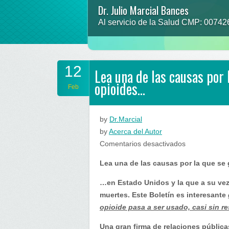
Dr. Julio Marcial Bances
Al servicio de la Salud CMP: 0074
12
Lea una de las causas por
opioides…
Feb
by
Dr.Marcial
by
Acerca del Autor
en
Comentarios desactivados
Lea
Lea una de las causas por la que se
una
de
…en Estado Unidos y la que a su vez
las
muertes. Este Boletín es interesante
causas
opioide pasa a ser usado, casi sin re
por
Una gran firma de relaciones pública