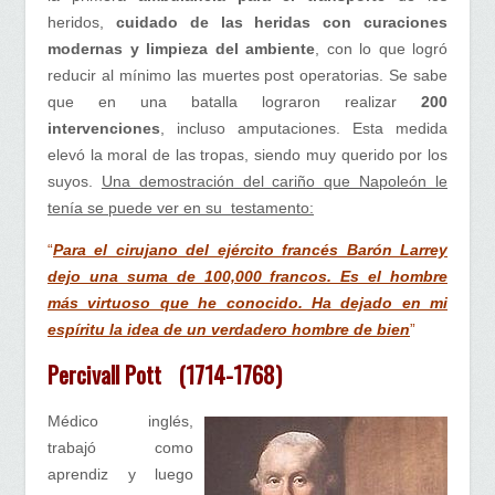
heridos,
cuidado de las heridas con curaciones
modernas y limpieza del ambiente
, con lo que logró
reducir al mínimo las muertes post operatorias. Se sabe
que en una batalla lograron realizar
200
intervenciones
, incluso amputaciones. Esta medida
elevó la moral de las tropas, siendo muy querido por los
suyos.
Una demostración del cariño que Napoleón le
tenía se puede ver en su testamento:
“
Para el cirujano del ejército francés Barón Larrey
dejo una suma de 100,000 francos. Es el hombre
más virtuoso que he conocido. Ha dejado en mi
espíritu la idea de un verdadero hombre de bien
”
Percivall Pott
(1714-1768)
Médico inglés,
trabajó como
aprendiz y luego