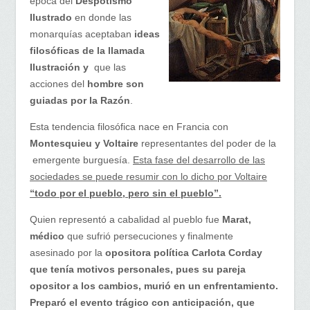
época del
Despotismo
Ilustrado
en donde las
monarquías aceptaban
ideas
filosóficas de la llamada
Ilustración y
que las
acciones del
hombre son
guiadas por la Razón
.
Esta tendencia filosófica nace en Francia con
Montesquieu y Voltaire
representantes del poder de la
emergente burguesía.
Esta fase del desarrollo de las
sociedades se puede resumir con lo dicho por Voltaire
“todo por el pueblo, pero sin el pueblo”.
Quien representó a cabalidad al pueblo fue
Marat,
médico
que sufrió persecuciones y finalmente
asesinado por la
opositora política Carlota Corday
que tenía motivos personales, pues su pareja
opositor a los cambios, murió en un enfrentamiento.
Preparó el evento trágico con anticipación, que