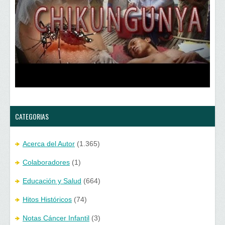
u
n
n
u
a
n
v
a
e
v
n
e
t
n
a
t
n
a
a
n
n
a
u
n
e
u
v
e
a
v
)
a
)
CATEGORIAS
Acerca del Autor
(1.365)
Colaboradores
(1)
Educación y Salud
(664)
Hitos Históricos
(74)
Notas Cáncer Infantil
(3)