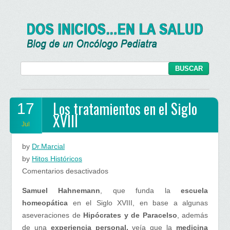
Los tratamientos en el Siglo
17
XVIII
Jul
by
Dr.Marcial
by
Hitos Históricos
en
Comentarios desactivados
Los
Samuel Hahnemann
, que funda la
escuela
tratamientos
homeopática
en el Siglo XVIII, en base a algunas
en
aseveraciones de
Hipócrates y de Paracelso
, además
el
de una
experiencia personal,
veía que la
medicina