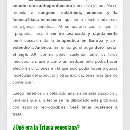
Siglo
anterior era contraproducente
y primitiva y que sólo se
XVIII
reducía a
sangrías, catárticos, enemas y la
famosa
Triaca veneciana
, que tenía efectos adversos
en algunas personas. Al compararla con lo que él
proponía, resultó
ser de avanzada y rápidamente
tomó posesión de la
terapéutica en Europa
y se
extendió a América
. Sin embargo el auge
duró hasta
el siglo XX
,
por no poder sustentar ante los foros
médicos, la manera como un medicamento podía hacer
efecto en diluciones en la que sólo podía haber algunas
moléculas del producto y otras explicaciones más que no
convencían.
Luego haremos un detallado análisis de esta situación y
veremos que a la fecha se ha dilucidado este problema
con estudios reproducibles
. Será tema posterior a
tratar
.
¿Qué era la Triaca veneciana?