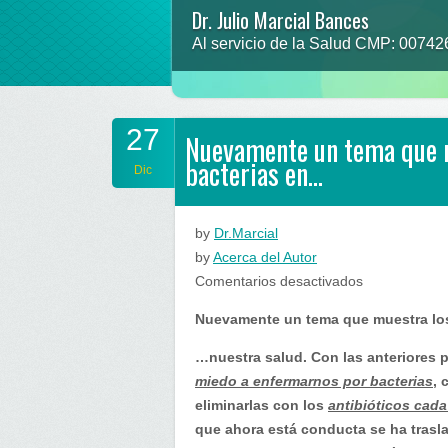
Dr. Julio Marcial Bances
Al servicio de la Salud CMP: 0074
27
Nuevamente un tema que m
bacterias en…
Dic
by
Dr.Marcial
by
Acerca del Autor
en
Comentarios desactivados
Nuevamente
Nuevamente un tema que muestra los
un
tema
…nuestra salud. Con las anteriores p
que
miedo a enfermarnos por bacterias
, 
muestra
eliminarlas con los
antibióticos cad
los
que ahora está conducta se ha traslad