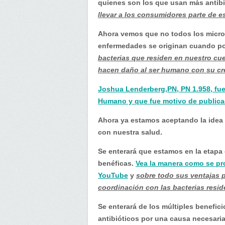
beneficios
quienes son los que usan más antibi
de
llevar a los consumidores parte de es
algunas
Ahora vemos que no todos los micr
bacterias
enfermedades se originan cuando po
en…
bacterias que residen en nuestro cu
hacen daño al ser humano con su cr
Joshua Lenderberg,PN, PN 1.958, fue 
Humano y que fue motivo de public
Ahora ya estamos aceptando la idea 
con nuestra salud.
Se enterará que estamos en la etapa
benéficas.
Vea la manera como se pr
YouTube
y
sobre todo sus ventajas 
coordinación con las bacterias resid
Se enterará de los múltiples benefici
antibióticos por una causa necesari