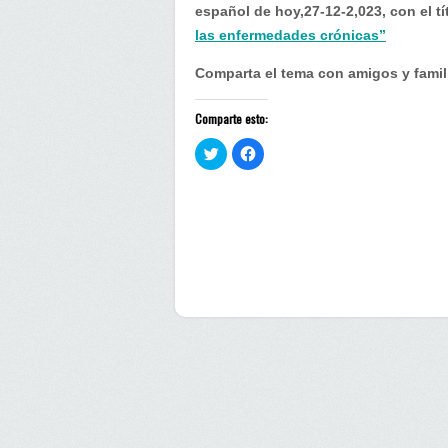
español de hoy,27-12-2,023, con el tí
las enfermedades crónicas”
Comparta el tema con amigos y famil
Comparte esto:
H
H
a
a
z
z
c
c
l
l
i
i
c
c
p
p
a
a
r
r
a
a
c
c
o
o
m
m
p
p
a
a
r
r
t
t
i
i
r
r
e
e
n
n
T
F
w
a
i
c