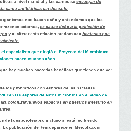
óticos a nivel mundial y las carnes se
encargan de
ta carga antibióticas sin desearlo
.
oorganismos nos hacen daño y entendemos que las
r razones externas,
se causa daño a la población de
erpo
y al alterar esta relación predominan
bacterias que
ecimiento
.
el especialista que dirigió el Proyecto del Microbioma
aciones hacen muchos años.
que hay muchas bacterias benéficas que tienen que ver
 de los
probióticos con esporas
de las bacterias
oducen las esporas de estos microbios en el video de
para colonizar nuevos espacios en nuestros intestino en
entes
.
os de la esporoterapia, incluso si está recibiendo
a. La publicación del tema aparece en Mercola.com