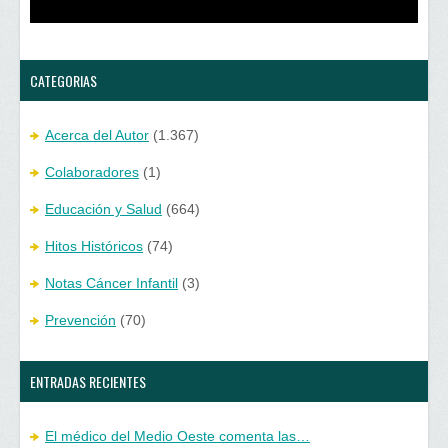
u
n
e
u
v
e
a
v
)
a
)
CATEGORIAS
Acerca del Autor
(1.367)
Colaboradores
(1)
Educación y Salud
(664)
Hitos Históricos
(74)
Notas Cáncer Infantil
(3)
Prevención
(70)
ENTRADAS RECIENTES
El médico del Medio Oeste comenta las…