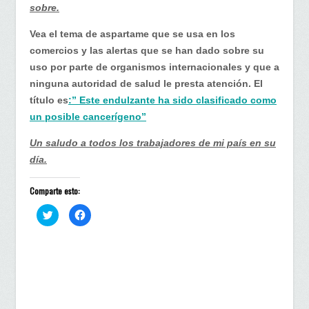
sobre.
Vea el tema de aspartame que se usa en los
comercios y las alertas que se han dado sobre su
uso por parte de organismos internacionales y que a
ninguna autoridad de salud le presta atención. El
título es
:” Este endulzante ha sido clasificado como
un posible cancerígeno”
Un saludo a todos los trabajadores de mi país en su
día.
Comparte esto:
H
H
a
a
z
z
c
c
l
l
i
i
c
c
p
p
a
a
r
r
a
a
c
c