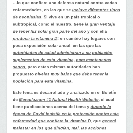
de
…lo que confiere una defensa natural contra varias
la
enfermedades, en las que se
incluye diferentes tipos
luz
de neoplasias
. Si vive en un país tropical o
solar
subtropical, como el nuestro,
tiene la gran ventaja
en
de tener luz solar gran parte del año
y con ella
la
producir la vitamina D
; en cambio hay lugares con
producción
poca exposición solar anual, en las que las
de
autoridades de salud administran a su población
vitamina
suplementos de esta vitamina, para mantenerlos
D…
sanos,
pero estas mismas autoridades han
propuesto
niveles muy bajos que debe tener la
población para esta vitamina
.
Este tema es desarrollado y analizado en el Boletín
de
Mercola.com-#1 Natural Health Website
, el cual
tiene publicaciones acerca del tema y
durante la
época de Covid insistía en la protección contra esta
enfermedad que confiere la vitamina D,
que
generó
malestar en los que dirigían, mal, las acciones