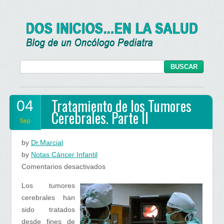
Tratamiento de los Tumores
04
Cerebrales. Parte II
Sep
by
Dr.Marcial
by
Notas Cáncer Infantil
en
Comentarios desactivados
Tratamiento
Los tumores
de
cerebrales han
los
sido tratados
Tumores
desde fines de