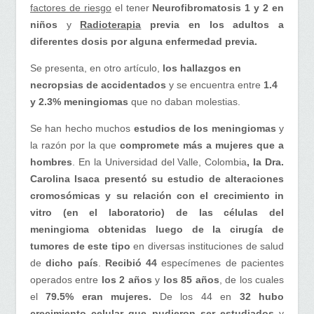
factores de riesgo
el tener
Neurofibromatosis 1 y 2 en
niños
y
Radioterapia
previa en los adultos a
diferentes dosis por alguna enfermedad previa.
Se presenta, en otro artículo,
los hallazgos en
necropsias de accidentados
y se encuentra entre
1.4
y 2.3% meningiomas
que no daban molestias.
Se han hecho muchos
estudios de los meningiomas
y
la razón por la que
compromete más a mujeres que a
hombres
. En la Universidad del Valle, Colombia
, la Dra.
Carolina Isaca presentó su estudio de alteraciones
cromosómicas y su relación con el crecimiento in
vitro (en el laboratorio) de las células del
meningioma obtenidas luego de la cirugía de
tumores de este tipo
en diversas instituciones de salud
de
dicho país
.
Recibió 44
especímenes de pacientes
operados entre
los 2 años
y
los 85 años
, de los cuales
el
79.5% eran mujeres.
De los 44 en
32 hubo
crecimiento celular que pudieron ser estudiados
y