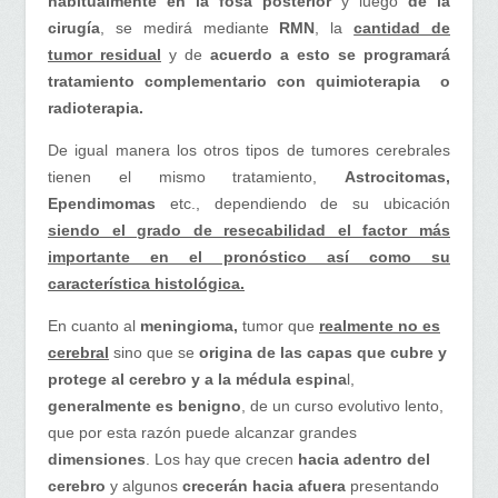
habitualmente en la fosa posterior
y luego
de la
cirugía
, se medirá mediante
RMN
, la
cantidad de
tumor residual
y de
acuerdo a esto se programará
tratamiento complementario con quimioterapia o
radioterapia.
De igual manera los otros tipos de tumores cerebrales
tienen el mismo tratamiento,
Astrocitomas,
Ependimomas
etc., dependiendo de su ubicación
siendo el grado de resecabilidad el factor más
importante en el pronóstico así como su
característica histológica.
En cuanto al
meningioma,
tumor que
realmente no es
cerebral
sino que se
origina de las capas que cubre y
protege al cerebro y a la médula
espina
l,
generalmente es benigno
, de un curso evolutivo lento,
que por esta razón puede alcanzar grandes
dimensiones
. Los hay que crecen
hacia adentro del
cerebro
y algunos
crecerán hacia afuera
presentando