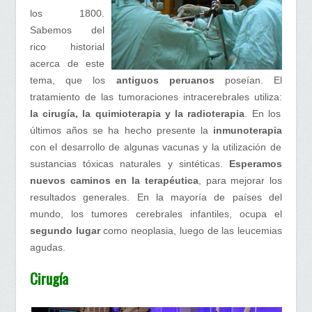
Cerebrales.
los 1800.
Parte
Sabemos del
II
rico historial
acerca de este
tema, que los
antiguos peruanos
poseían. El
tratamiento de las tumoraciones intracerebrales utiliza:
la cirugía, la quimioterapia y la radioterapia
. En los
últimos años se ha hecho presente la
inmunoterapia
con el desarrollo de algunas vacunas y la utilización de
sustancias tóxicas naturales y sintéticas.
Esperamos
nuevos caminos en la terapéutica
, para mejorar los
resultados generales. En la mayoría de países del
mundo, los tumores cerebrales infantiles, ocupa el
segundo lugar
como neoplasia, luego de las leucemias
agudas.
Cirugía