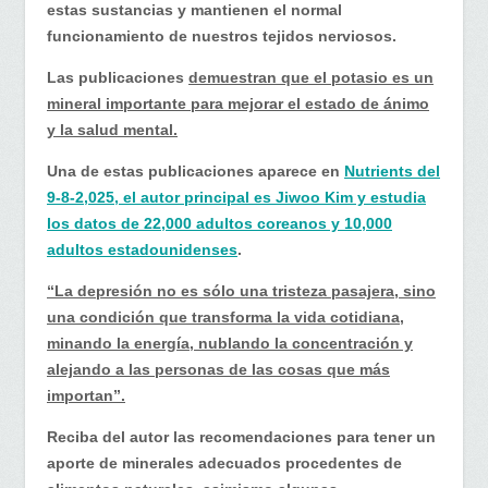
estas sustancias y mantienen el normal
funcionamiento de nuestros tejidos nerviosos.
Las publicaciones
demuestran que el potasio es un
mineral importante para mejorar el estado de ánimo
y la salud mental.
Una de estas publicaciones aparece en
Nutrients del
9-8-2,025, el autor principal es Jiwoo Kim y estudia
los datos de 22,000 adultos coreanos y 10,000
adultos estadounidenses
.
“La depresión no es sólo una tristeza pasajera, sino
una condición que transforma la vida cotidiana,
minando la energía, nublando la concentración y
alejando a las personas de las cosas que más
importan”.
Reciba del autor las recomendaciones para tener un
aporte de minerales adecuados procedentes de