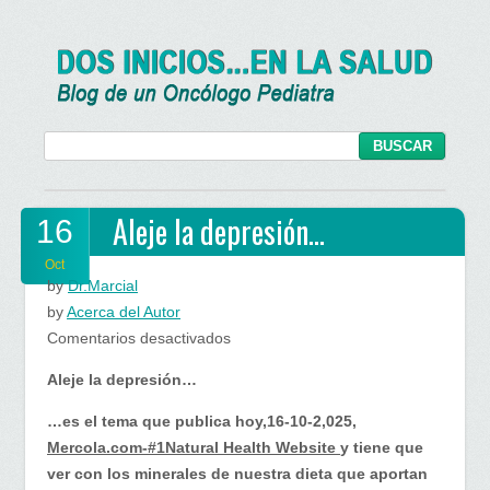
Aleje la depresión…
16
Oct
by
Dr.Marcial
by
Acerca del Autor
en
Comentarios desactivados
Aleje
Aleje la depresión…
la
depresión…
…es el tema que publica hoy,16-10-2,025,
Mercola.com-#1Natural Health Website
y tiene que
ver con los minerales de nuestra dieta que aportan