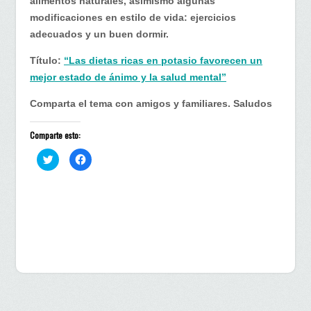
alimentos naturales, asimismo algunas
modificaciones en estilo de vida: ejercicios
adecuados y un buen dormir.
Título:
“Las dietas ricas en potasio favorecen un
mejor estado de ánimo y la salud mental”
Comparta el tema con amigos y familiares. Saludos
Comparte esto:
H
H
a
a
z
z
c
c
l
l
i
i
c
c
p
p
a
a
r
r
a
a
c
c
o
o
m
m
p
p
a
a
r
r
t
t
i
i