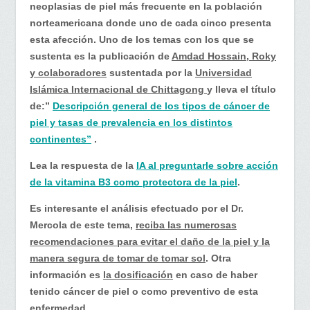
vitamina
neoplasias de piel más frecuente en la población
B3…
norteamericana donde uno de cada cinco presenta
esta afección. Uno de los temas con los que se
sustenta es la publicación de
Amdad Hossain, Roky
y colaboradores
sustentada por la
Universidad
Islámica Internacional de Chittagong
y lleva el título
de:”
Descripción general de los tipos de cáncer de
piel y tasas de prevalencia en los distintos
continentes”
.
Lea la respuesta de la
IA al preguntarle sobre acción
de la vitamina B3 como protectora de la piel
.
Es interesante el análisis efectuado por el Dr.
Mercola de este tema,
reciba las numerosas
recomendaciones para evitar el daño de la piel y la
manera segura de tomar de tomar sol
. Otra
información es
la dosificación
en caso de haber
tenido cáncer de piel o como preventivo de esta
enfermedad.