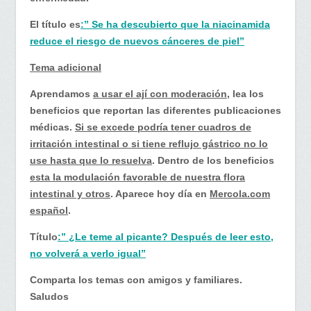
El título es
:” Se ha descubierto que la niacinamida
reduce el riesgo de nuevos cánceres de piel”
Tema adicional
Aprendamos
a usar el ají con moderación
, lea los
beneficios que reportan las diferentes publicaciones
médicas.
Si se excede podría tener cuadros de
irritación intestinal o si tiene reflujo gástrico no lo
use hasta que lo resuelva
. Dentro de los beneficios
esta la modulación favorable de nuestra flora
intestinal y otros
. Aparece hoy día en
Mercola.com
español
.
Título
:” ¿Le teme al picante? Después de leer esto,
no volverá a verlo igual”
Comparta los temas con amigos y familiares.
Saludos