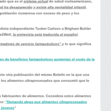
cado que es el
sistema actual
de salud norteamericano,
lud ha desaparecido
y existe alta mortalidad infantil,
población numerosa con exceso de peso y los
iodista independiente Tucker Carlson a Brigham Buhler
ys2Well,
la entrevista está traducida al español
.
tradores de servicio farmacéuticos”
y lo que significa
es de beneficios farmacéuticos aumentan el costo de la
rto otra publicación del mismo Boletín en la que una
 los alimentos ultraprocesados que consumió que le
 fabricantes de alimentos. Considera estos alimentos
 es:
“Demanda alega que alimentos ultraprocesados
 jóvenes
”