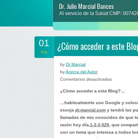
Dr. Julio Marcial Bances
Al servicio de la Salud CMP: 0074
01
¿Cómo acceder a este Bl
Feb
by
Dr.Marcial
by
Acerca del Autor
en
Comentarios desactivados
¿Cómo
¿Cómo acceder a este Blog?…
acceder
a
…habitualmente uso Google y colo
este
escoja
dr.marcial.com
y tendrá las pu
Blog?…
llamadas de mis conocidos de que te
razón hoy día,
1-2-2,025
, que compart
con un tema que interesa a todos lo