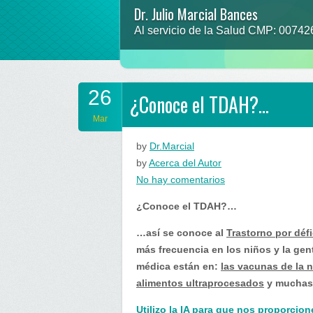
Dr. Julio Marcial Bances
Al servicio de la Salud CMP: 0074
26
¿Conoce el TDAH?…
Mar
by
Dr.Marcial
by
Acerca del Autor
en
No hay comentarios
¿Conoce
¿Conoce el TDAH?…
el
TDAH?…
…así se conoce al
Trastorno por défi
más frecuencia en los niños y la gen
médica están en:
las vacunas de la 
alimentos ultraprocesados
y muchas 
Utilizo la IA para que nos proporcion