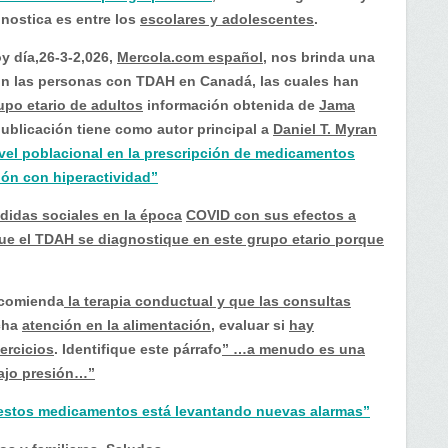
nostica es entre los
escolares y adolescentes
.
y día,26-3-2,026,
Mercola.com español
, nos brinda una
on las personas con TDAH en Canadá, las cuales han
po etario de adultos
información obtenida de
Jama
publicación tiene como autor principal a
Daniel T. Myran
vel poblacional en la prescripción de medicamentos
ción con hiperactividad”
didas sociales en la época
COVID con sus efectos a
ue el TDAH se diagnostique en este grupo etario porque
comienda
la terapia conductual y que las consultas
cha
atención en la alimentación
, evaluar si
hay
ercicios
. Identifique este párrafo
” …a menudo es una
bajo presión…”
 estos medicamentos está levantando nuevas alarmas”