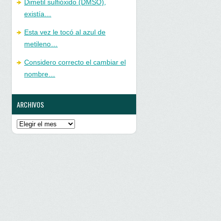
Dimetil sulfióxido (DMSO),
existía…
Esta vez le tocó al azul de
metileno…
Considero correcto el cambiar el
nombre…
ARCHIVOS
Archivos