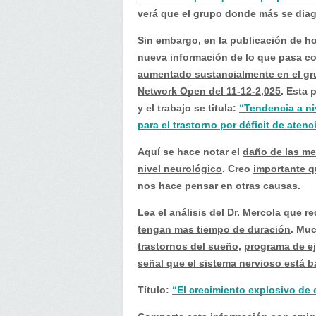
verá que el grupo donde más se diag
Sin embargo, en la publicación de ho
nueva información de lo que pasa c
aumentado sustancialmente en el gru
Network Open del 11-12-2,025
. Esta 
y el trabajo se titula:
“Tendencia a ni
para el trastorno por déficit de aten
Aquí se hace notar el
daño de las me
nivel neurológico
. Creo
importante q
nos hace pensar en otras causas
.
Lea el análisis del
Dr. Mercola
que re
tengan mas tiempo de duración
. Mu
trastornos del sueño
,
programa de ej
señal que el sistema nervioso está 
Título:
“El crecimiento explosivo de