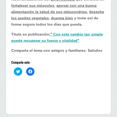
fortalecer sus músculos
,
apoyar con una buena
alimentación la salud de sus mitocondrias
,
deseche
los aceites vegetales
,
duerma bien
y tome sol de
forma segura todos los días que pueda.
Titula su publicación
:” Con este cambio tan simple
puede recuperar su fuerza y vitalidad”
Comparta el tema con amigos y familiares. Saludos
Comparte esto:
H
H
a
a
z
z
c
c
l
l
i
i
c
c
p
p
a
a
r
r
a
a
c
c
o
o
m
m
p
p