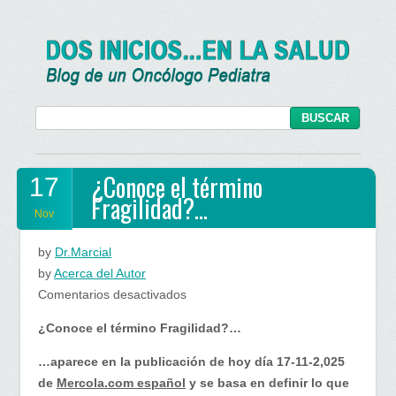
¿Conoce el término
17
Fragilidad?…
Nov
by
Dr.Marcial
by
Acerca del Autor
en
Comentarios desactivados
¿Conoce
¿Conoce el término Fragilidad?…
el
término
…aparece en la publicación de hoy día 17-11-2,025
Fragilidad?…
de
Mercola.com español
y se basa en definir lo que