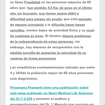
se llama
Fragilidad
en las personas mayores de 65
años que:
han perdido 4.5 Kg. de peso en el último
año sin buscarlo
,
que tienen agarre débil o
dificultad para parase sin ayuda
, que está
agotado
de manera constante
y le
dificulta hacer tareas
sencillas,
niveles bajos de actividad física y su
nivel
de caminata es lento
. El término
depara problemas
de la independencia de estas personas
, sin
embargo, hay maneras de recuperarlos con la
medida sencilla de aumentar la velocidad de su
caminar de forma progresiva
.
Las estadísticas norteamericanas calculan que entre
4 y 16%de la población mayor de 65 años presentan
este diagnóstico.
Priyanjana Pramanik tiene una publicación sobre
este tema publicado en News Medical Life Sciences
del 21-7-2,025
y tenemos el análisis y
recomendaciones del
Dr. J. Mercola
que consiste en