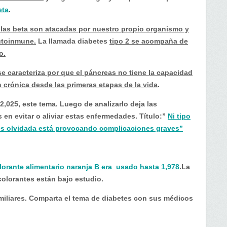
eta
.
lulas beta son atacadas por nuestro propio organismo y
utoinmune.
La llamada diabetes
tipo 2 se acompaña de
o.
se caracteriza por que el páncreas no tiene la capacidad
n crónica desde las primeras etapas de la vida
.
-2,025, este tema. Luego de analizarlo deja las
en evitar o aliviar estas enfermedades. Título:”
Ni tipo
etes olvidada está provocando complicaciones graves”
lorante alimentario naranja B era usado hasta 1,978
.La
colorantes están bajo estudio.
iliares. Comparta el tema de diabetes con sus médicos