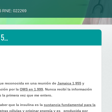
26 RNE: 022269
s 5…
ue reconocida en una reunión de
Jamaica 1,955
y
ación por la
OMS en 1,999
. Nunca recibí la información
s la primera vez que me entero.
ber que la insulina es la
sustancia fundamental para la
stras células
y originar energía y es producida por