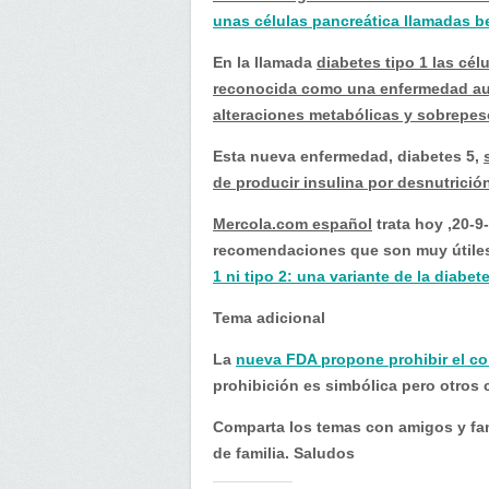
unas células pancreática llamadas b
En la llamada
diabetes tipo 1 las cé
reconocida como una enfermedad a
alteraciones metabólicas y sobrepes
Esta nueva enfermedad, diabetes 5,
de producir insulina por desnutrició
Mercola.com español
trata hoy ,20-9
recomendaciones que son muy útiles 
1 ni tipo 2: una variante de la diab
Tema adicional
La
nueva FDA propone prohibir el co
prohibición es simbólica pero otros 
Comparta los temas con amigos y fam
de familia. Saludos