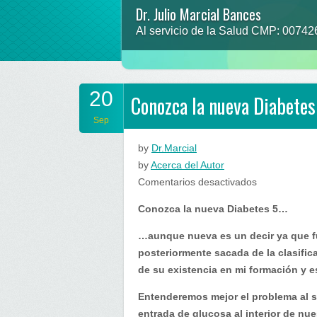
Dr. Julio Marcial Bances
Al servicio de la Salud CMP: 0074
20
Conozca la nueva Diabete
Sep
by
Dr.Marcial
by
Acerca del Autor
en
Comentarios desactivados
Conozca
Conozca la nueva Diabetes 5…
la
nueva
…aunque nueva es un decir ya que f
Diabetes
posteriormente sacada de la clasific
5…
de su existencia en mi formación y e
Entenderemos mejor el problema al sa
entrada de glucosa al interior de nue