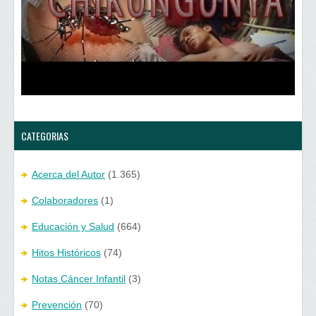
a
n
v
a
e
v
n
e
t
n
a
t
n
a
a
n
n
a
u
n
e
u
v
e
a
v
)
a
)
CATEGORIAS
Acerca del Autor
(1.365)
Colaboradores
(1)
Educación y Salud
(664)
Hitos Históricos
(74)
Notas Cáncer Infantil
(3)
Prevención
(70)