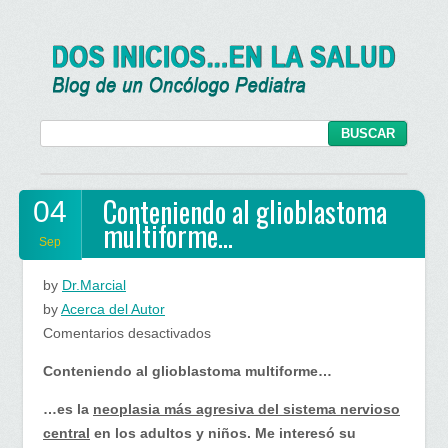
Conteniendo al glioblastoma
04
multiforme…
Sep
by
Dr.Marcial
by
Acerca del Autor
en
Comentarios desactivados
Conteniendo
Conteniendo al glioblastoma multiforme…
al
glioblastoma
…es la
neoplasia más agresiva del sistema nervioso
multiforme…
central
en los adultos y niños. Me interesó su