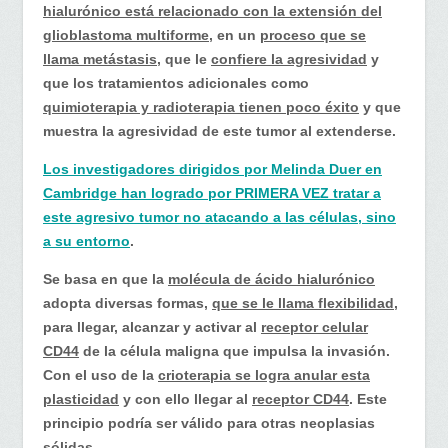
hialurónico está relacionado con la extensión del
glioblastoma multiforme
, en un
proceso que se
llama metástasis
, que le
confiere la agresividad
y
que los tratamientos adicionales como
quimioterapia y radioterapia tienen poco éxito
y que
muestra la agresividad de este tumor al extenderse.
Los investigadores dirigidos por Melinda Duer en
Cambridge han logrado por PRIMERA VEZ tratar a
este agresivo tumor no atacando a las células, sino
a su entorno
.
Se basa en que la
molécula de ácido hialurónico
adopta diversas formas,
que se le llama flexibilidad
,
para llegar, alcanzar y activar al
receptor celular
CD44
de la célula maligna que impulsa la invasión.
Con el uso de la
crioterapia se logra anular esta
plasticidad
y con ello llegar al
receptor CD44
. Este
principio podría ser válido para otras neoplasias
sólidas.