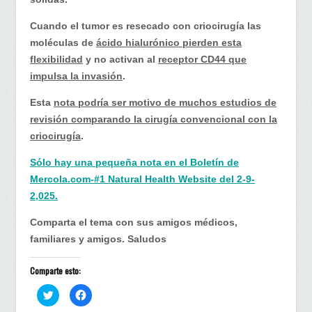
Cuando el tumor es resecado con criocirugía las
moléculas de
ácido hialurónico pierden esta
flexibilidad
y no activan al
receptor CD44 que
impulsa la invasión
.
Esta
nota podría ser motivo de muchos estudios de
revisión comparando la cirugía convencional con la
criocirugía
.
Sólo hay una pequeña nota en el Boletín de
Mercola.com-#1 Natural Health Website del 2-9-
2,025.
Comparta el tema con sus amigos médicos,
familiares y amigos. Saludos
Comparte esto:
H
H
a
a
z
z