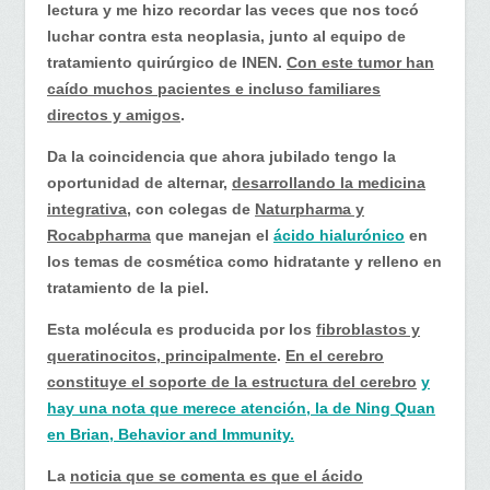
lectura y me hizo recordar las veces que nos tocó
luchar contra esta neoplasia, junto al equipo de
tratamiento quirúrgico de INEN.
Con este tumor han
caído muchos pacientes e incluso familiares
directos y amigos
.
Da la coincidencia que ahora jubilado tengo la
oportunidad de alternar,
desarrollando la medicina
integrativa
, con colegas de
Naturpharma y
Rocabpharma
que manejan el
ácido hialurónico
en
los temas de cosmética como hidratante y relleno en
tratamiento de la piel.
Esta molécula es producida por los
fibroblastos y
queratinocitos, principalmente
.
En el cerebro
constituye el soporte de la estructura del cerebro
y
hay una nota que merece atención, la de Ning Quan
en Brian, Behavior and Immunity.
La
noticia que se comenta es que el ácido