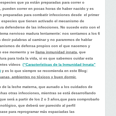
species que ya están preparadas para correr o
, pueden correr en pocas horas de haber nacido y es
 preparadas para combatir infecciones desde el primer
 especies que tienen activado el mecanismo de
ara defenderse de las infecciones. No sucede esto con el
stema nervioso madura lentamente: nos sentamos a los 6
decir palabras al caminar y no pararemos de hablar
anismos de defensa propios con el que nacemos y
e ese momento y se
llama inmunidad innata,
que
ura para toda la vida, si es que sabemos cuidar esta
ientes vídeos
(“Características de la Inmunidad Innata”
)
y es lo que siempre se recomienda en este Blog:
sanas, ambientes no tóxicos y buen dormir.
 de la leche materna, que aunado a los cuidados de
has otras infecciones, mientras se está desarrollando
ue será a partir de los 2 o 3 años,que para comprobarlo
unológico, que deberá ser parecido al perfil
 base para reprogramar más espaciadas las