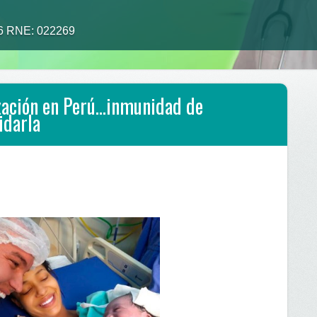
26 RNE: 022269
alimento tu medicina”
ización en Perú…inmunidad de
idarla