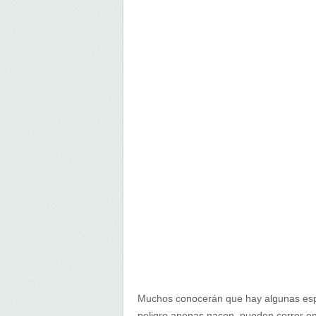
Muchos conocerán que hay algunas espe
peligro apenas nacen, pueden correr e