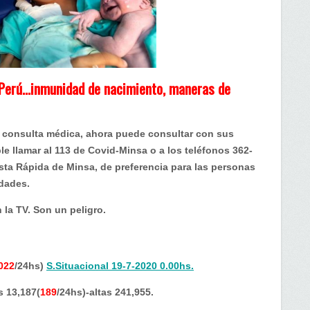
aneras
 Perú…inmunidad de nacimiento, maneras de
la consulta médica, ahora puede consultar con sus
le llamar al 113 de Covid-Minsa o a los teléfonos 362-
ta Rápida de Minsa, de preferencia para las personas
udades.
 la TV. Son un peligro.
022
/24hs)
S.Situacional 19-7-2020 0.00hs.
s 13,187(
189
/24hs)-altas 241,955.