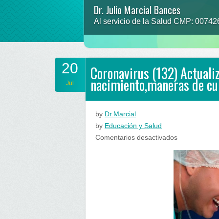
Dr. Julio Marcial Bances
Prevenir para no lamentar
Al servicio de la Salud CMP: 0074
“que la comida sea tu alimento y el 
20
Coronavirus (132) Actual
nacimiento,maneras de cu
Jul
by
Dr.Marcial
by
Educación y Salud
en
Comentarios desactivados
Coronavirus
(132)
Actualización
en
Perú…
inmunidad