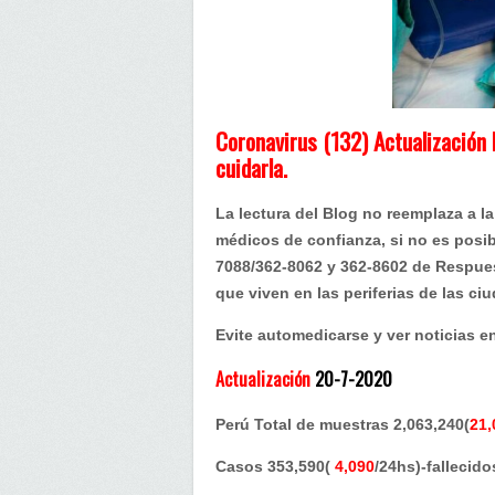
de
nacimiento,m
de
cuidarla
Coronavirus (132) Actualización
cuidarla.
La lectura del Blog no reemplaza a 
médicos de confianza, si no es posib
7088/362-8062 y 362-8602 de Respues
que viven en las periferias de las ci
Evite automedicarse y ver noticias en
Actualización
20-7-2020
Perú Total de muestras 2,063,240(
21,
Casos 353,590(
4,090
/24hs)-fallecido