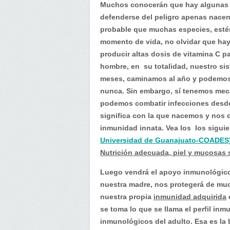
Muchos conocerán que hay algunas e
defenderse del peligro apenas nacen
probable que muchas especies, estén
momento de vida, no olvidar que hay
producir altas dosis de vitamina C p
hombre, en su totalidad, nuestro si
meses, caminamos al año y podemos 
nunca. Sin embargo, sí tenemos mec
podemos combatir infecciones desd
significa con la que nacemos y nos d
inmunidad innata. Vea los los sigu
Universidad de Guanajuato-COADES
Nutrición adecuada, piel y mucosas 
Luego vendrá el apoyo inmunológico
nuestra madre, nos protegerá de muc
nuestra propia
inmunidad adquirida
q
se toma lo que se llama el perfil inm
inmunológicos del adulto. Esa es la