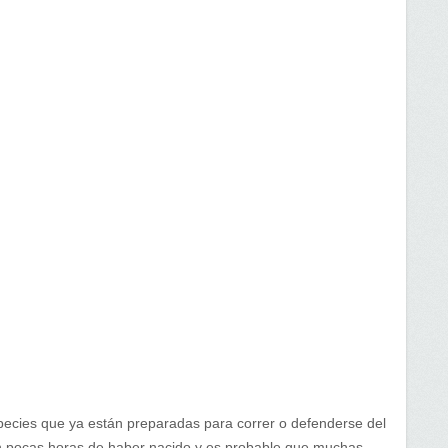
cies que ya están preparadas para correr o defenderse del
n pocas horas de haber nacido y es probable que muchas