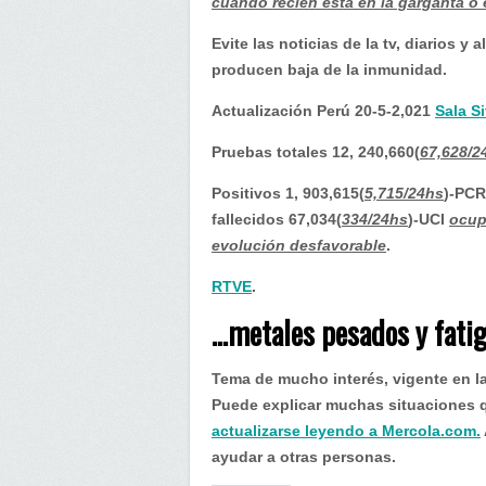
y
cuando recién está en la garganta o 
fatiga
Evite las noticias de la tv, diarios y
crónica.
producen baja de la inmunidad.
Actualización Perú 20-5-2,021
Sala S
Pruebas totales 12, 240,660(
67,628/2
Positivos 1, 903,615(
5,715/24hs
)-PCR
fallecidos 67,034(
334/24hs
)-UCI
ocup
evolución desfavorable
.
RTVE
.
…metales pesados y fatig
Tema de mucho interés, vigente en l
Puede explicar muchas situaciones 
actualizarse leyendo a Mercola.com.
ayudar a otras personas.