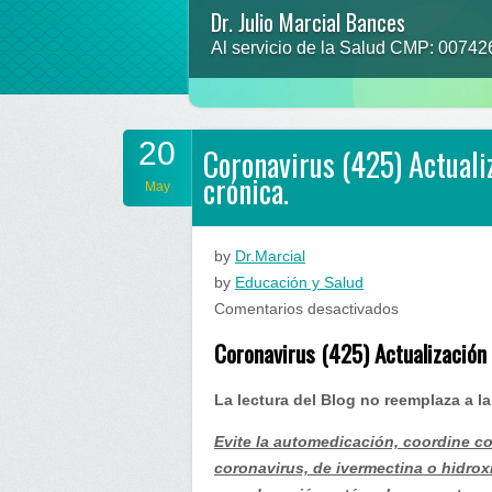
Dr. Julio Marcial Bances
Al servicio de la Salud CMP: 0074
20
Coronavirus (425) Actuali
crónica.
May
by
Dr.Marcial
by
Educación y Salud
en
Comentarios desactivados
Coronavirus
Coronavirus (425) Actualización
(425)
Actualización
La lectura del Blog no reemplaza a l
Perú…
metales
Evite la automedicación, coordine c
pesados
coronavirus, de ivermectina o hidrox