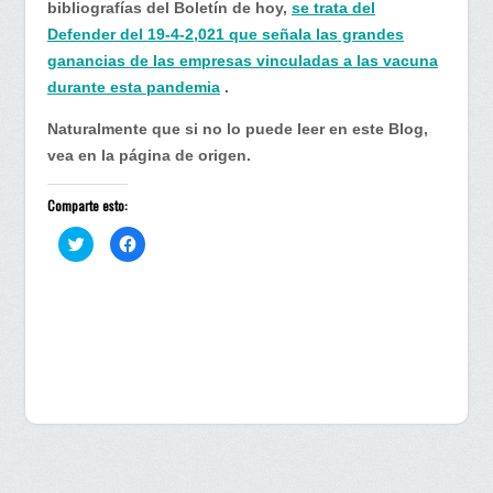
bibliografías del Boletín de hoy,
se trata del
Defender del 19-4-2,021 que señala las grandes
ganancias de las empresas vinculadas a las vacuna
durante esta pandemia
.
Naturalmente que si no lo puede leer en este Blog,
vea en la página de origen.
Comparte esto:
H
H
a
a
z
z
c
c
l
l
i
i
c
c
p
p
a
a
r
r
a
a
c
c
o
o
m
m
p
p
a
a
r
r
t
t
i
i
r
r