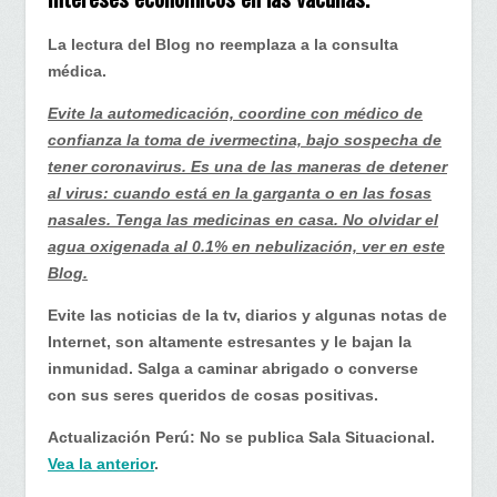
Actualización
Perú…
La lectura del Blog no reemplaza a la consulta
grandes
médica.
intereses
económicos
Evite la automedicación, coordine con médico de
en
confianza la toma de ivermectina, bajo sospecha de
las
tener coronavirus. Es una de las maneras de detener
vacunas
al virus: cuando está en la garganta o en las fosas
nasales. Tenga las medicinas en casa. No olvidar el
agua oxigenada al 0.1% en nebulización, ver en este
Blog.
Evite las noticias de la tv, diarios y algunas notas de
Internet, son altamente estresantes y le bajan la
inmunidad. Salga a caminar abrigado o converse
con sus seres queridos de cosas positivas.
Actualización Perú: No se publica Sala Situacional.
Vea la anterior
.