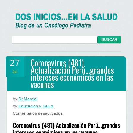
Coronavirus (481)
27
Actualización Perú…grandes
Jul
intereses económicos en las
vacunas
by
Dr.Marcial
by
Educación y Salud
en
Comentarios desactivados
Coronavirus
Coronavirus (481) Actualización Perú…grandes
(481)
intereses económicos en las vacunas.