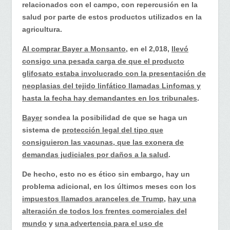
pesticidas…
relacionados con el campo, con repercusión en la
salud por parte de estos productos utilizados en la
agricultura.
Al comprar Bayer a Monsanto
, en el 2,018,
llevó
consigo una pesada carga de que el producto
glifosato estaba involucrado con la presentación de
neoplasias del tejido linfático llamadas Linfomas y
hasta la fecha hay demandantes en los tribunales
.
Bayer
sondea la posibilidad de que se haga un
sistema de
protección legal del tipo que
consiguieron las vacunas, que las exonera de
demandas judiciales por daños a la salud
.
De hecho, esto no es ético sin embargo, hay un
problema adicional, en los últimos meses con los
impuestos llamados aranceles de Trump,
hay una
alteración de todos los frentes comerciales del
mundo
y
una advertencia para el uso de