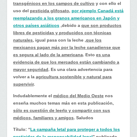
transgénicos en los campos de cultivo
y con ello el
uso del
pesticida glifosato
,
por ejemplo Canadá está
reemplazando a los granos americanos en Japón y
otros países asiáticos
,debido a
que son productos
libres de pesticidas y producidos con técnicas
naturales,
igual pasa con la leche ,
que los
mexicanos pagan más por la leche canadiense que
es segura al lado de la americana
. Esto
es una
evidencia de que los mercados están cambiando a
mayor seguridad
. Es una clara advertencia para
volver a la
agricultura sostenible y natural para
supervivir
.
Indudablemente el
médico del Medio Oeste
nos
enseña muchos temas más en esta publicación,
sólo es cuestión de leerlo y compartir con sus
médicos, familiares y amigos
. Saludos
Título: “
La campaña letal para proteger a todos los
pesticidas de la responsabilidad legal
” publicado