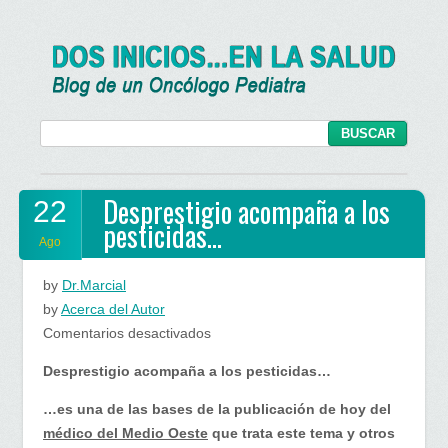
Desprestigio acompaña a los
22
pesticidas…
Ago
by
Dr.Marcial
by
Acerca del Autor
en
Comentarios desactivados
Desprestigio
Desprestigio acompaña a los pesticidas…
acompaña
a
…es una de las bases de la publicación de hoy del
los
médico del Medio Oeste
que trata este tema y otros