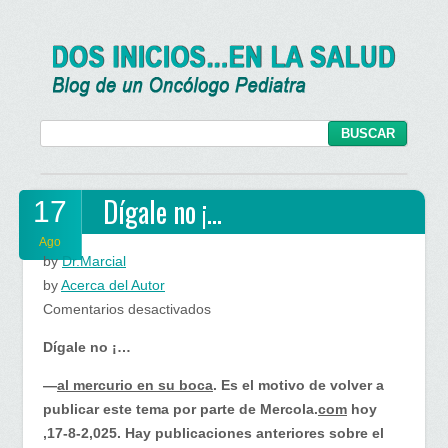
Dígale no ¡…
17
Ago
by
Dr.Marcial
by
Acerca del Autor
en
Comentarios desactivados
Dígale
Dígale no ¡…
no
¡…
—
al mercurio en su boca
. Es el motivo de volver a
publicar este tema por parte de Mercola.
com
hoy
,17-8-2,025. Hay publicaciones anteriores sobre el