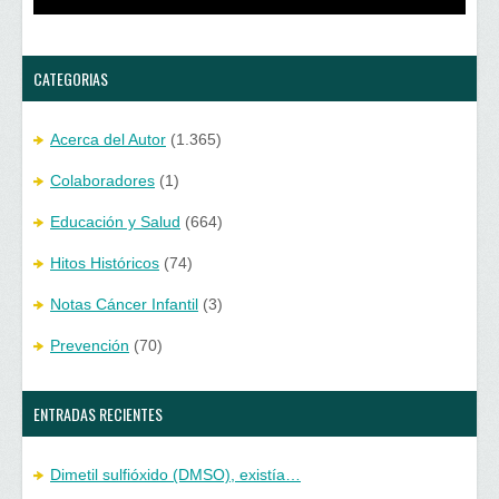
e
u
v
e
a
v
)
a
)
CATEGORIAS
Acerca del Autor
(1.365)
Colaboradores
(1)
Educación y Salud
(664)
Hitos Históricos
(74)
Notas Cáncer Infantil
(3)
Prevención
(70)
ENTRADAS RECIENTES
Dimetil sulfióxido (DMSO), existía…