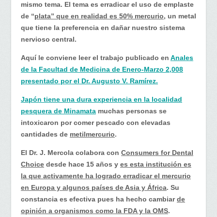
mismo tema. El tema es erradicar el uso de emplaste
de “
plata” que en realidad es 50% mercurio,
un metal
que tiene la preferencia en dañar nuestro sistema
nervioso central.
Aquí le conviene leer el trabajo publicado en
Anales
de la Facultad de Medicina de Enero-Marzo 2,008
presentado por el Dr. Augusto V. Ramírez.
Japón tiene una dura experiencia en la localidad
pesquera de Minamata
muchas personas se
intoxicaron por comer pescado con elevadas
cantidades de
metilmercurio
.
El Dr. J. Mercola colabora con
Consumers for Dental
Choice
desde hace 15 años y
es esta institución es
la que activamente ha logrado erradicar el mercurio
en Europa y algunos países de Asia y África
. Su
constancia es efectiva pues ha hecho cambiar
de
opinión a organismos como la FDA y la OMS
.