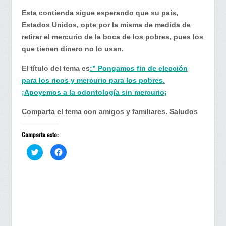
Esta contienda sigue esperando que su país,
Estados Unidos,
opte por la misma de medida de
retirar el mercurio de la boca de los pobres
, pues los
que tienen dinero no lo usan.
El título del tema es
:” Pongamos fin de elección
para los ricos y mercurio para los pobres.
¡Apoyemos a la odontología sin mercurio¡
Comparta el tema con amigos y familiares. Saludos
Comparte esto:
H
H
a
a
z
z
c
c
l
l
i
i
c
c
p
p
a
a
r
r
a
a
c
c
o
o