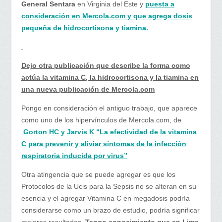
General Sentara
en Virginia del Este y
puesta a
consideración en Mercola.com y que agrega dosis
pequeña de hidrocortisona y tiamina.
Dejo otra publicación que describe la forma como
actúa la vitamina C, la hidrocortisona y la tiamina en
una nueva publicación de Mercola.com
Pongo en consideración el antiguo trabajo, que aparece
como uno de los hipervínculos de Mercola.com, de
Gorton HC y Jarvis K “La efectividad de la vitamina
C para prevenir y aliviar síntomas de la infección
respiratoria inducida por virus”
Otra atingencia que se puede agregar es que los
Protocolos de la Ucis para la Sepsis no se alteran en su
esencia y el agregar Vitamina C en megadosis podría
considerarse como un brazo de estudio, podría significar
mejores resultados
. Tengo conocimiento que en Lima