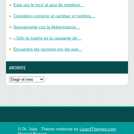
Esta vez le tocó al azul de metileno…
Considero correcto el cambiar el nombre…
Nuevamente con la Akkermancia…
¿Sólo la madre es la causante de…
Encuentre las razones por las que…
ARCHIVOS
Archivos
© Dr. Julio
Theme medicine by
LizardThemes.com
Marcial Bances