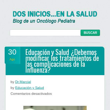
Educación y Salud ¿Debemos
30
modificar los tratamientos de
Ago
las complicaciones de la
Influenza?
by
Dr.Marcial
by
Educación y Salud
en
Comentarios desactivados
Educación
y