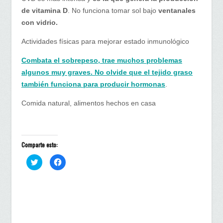
de vitamina D
. No funciona tomar sol bajo
ventanales
con vidrio.
Actividades físicas para mejorar estado inmunológico
Combata el sobrepeso, trae muchos problemas
algunos muy graves. No olvide que el tejido graso
también funciona para producir hormonas
.
Comida natural, alimentos hechos en casa
Comparte esto:
H
H
a
a
z
z
c
c
l
l
i
i
c
c
p
p
a
a
r
r
a
a