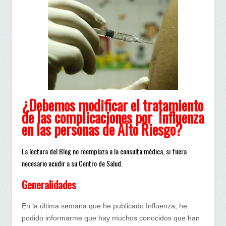
Salud
¿Debemos
modificar
los
tratamientos
de
las
complicaciones
¿Debemos modificar el tratamiento
de
de las complicaciones por Influenza
la
en las personas de Alto Riesgo?
Influenza?
La lectura del Blog no reemplaza a la consulta médica, si fuera
necesario acudir a su Centro de Salud.
Generalidades
En la última semana que he publicado Influenza, he
podido informarme que hay muchos conocidos que han