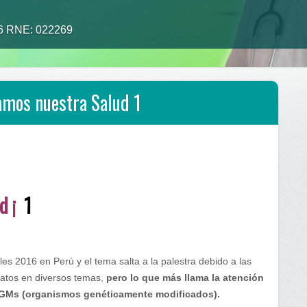
26 RNE: 022269
alimento tu medicina”
amos nuestra Salud 1
d ¡
1
s 2016 en Perú y el tema salta a la palestra debido a las
datos en diversos temas,
pero lo que más llama la atención
 OGMs (organismos genéticamente modificados).