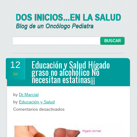
Educación y Salud Hígado
12
graso no alcohólico No
Jul
necesitan estatinas¡¡¡
by
Dr.Marcial
by
Educación y Salud
en
Comentarios desactivados
Educación
y
Salud