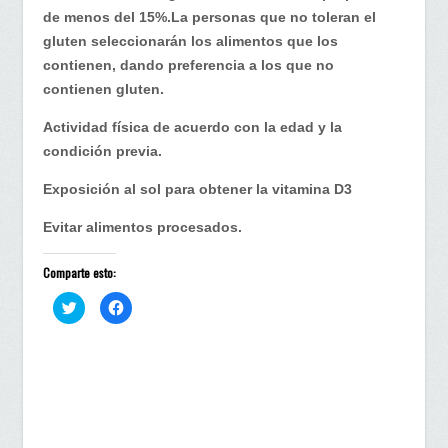
de menos del 15%.La personas que no toleran el
gluten seleccionarán los alimentos que los
contienen, dando preferencia a los que no
contienen gluten.
Actividad física de acuerdo con la edad y la
condición previa.
Exposición al sol para obtener la vitamina D3
Evitar alimentos procesados.
Comparte esto:
H
H
a
a
z
z
c
c
l
l
i
i
c
c
p
p
a
a
r
r
a
a
c
c