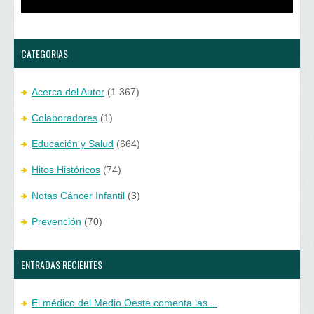
e
u
v
e
a
v
)
a
)
CATEGORIAS
Acerca del Autor
(1.367)
Colaboradores
(1)
Educación y Salud
(664)
Hitos Históricos
(74)
Notas Cáncer Infantil
(3)
Prevención
(70)
ENTRADAS RECIENTES
El médico del Medio Oeste comenta las…