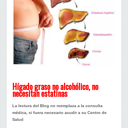
Hígado
graso
no
alcohólico
No
necesitan
estatinas¡¡¡
Hígado graso no alcohólico, no
necesitan estatinas
La lectura del Blog no reemplaza a la consulta
médica, si fuera necesario acudir a su Centro de
Salud