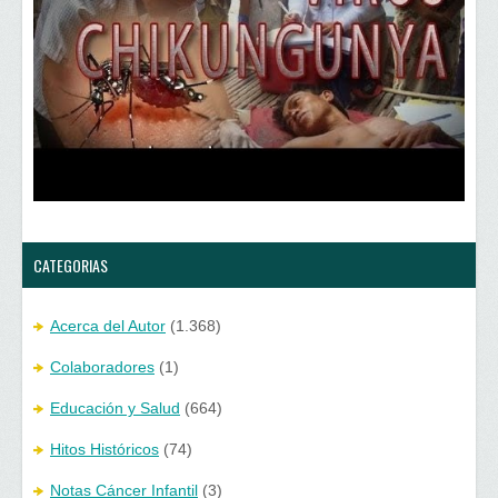
e
e
n
e
u
n
n
u
a
n
v
a
e
v
n
e
t
n
a
t
n
a
a
n
n
a
u
n
e
u
v
e
a
v
)
a
)
CATEGORIAS
Acerca del Autor
(1.368)
Colaboradores
(1)
Educación y Salud
(664)
Hitos Históricos
(74)
Notas Cáncer Infantil
(3)