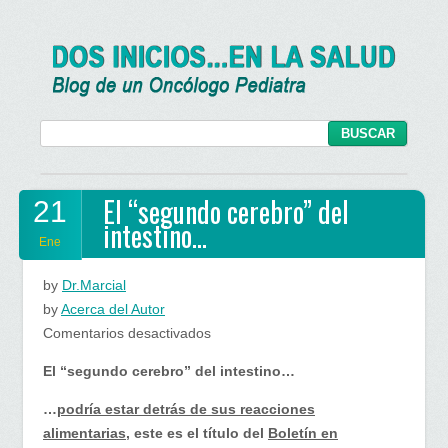
El “segundo cerebro” del
21
intestino…
Ene
by
Dr.Marcial
by
Acerca del Autor
en
Comentarios desactivados
El
El “segundo cerebro” del intestino…
“segundo
cerebro”
…
podría estar detrás de sus reacciones
del
alimentarias
, este es el título del
Boletín en