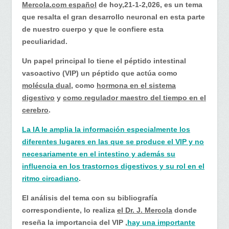
intestino…
Mercola.com español
de hoy,21-1-2,026, es un tema
que resalta el gran desarrollo neuronal en esta parte
de nuestro cuerpo y que le confiere esta
peculiaridad.
Un papel principal lo tiene el péptido intestinal
vasoactivo (VIP) un péptido que actúa como
molécula dual
, como
hormona en el sistema
digestivo
y
como regulador maestro del tiempo en el
cerebro
.
La IA le amplia la información especialmente los
diferentes lugares en las que se produce el VIP y no
necesariamente en el intestino y además su
influencia en los trastornos digestivos y su rol en el
ritmo circadiano
.
El análisis del tema con su bibliografía
correspondiente, lo realiza
el Dr. J. Mercola
donde
reseña la importancia del VIP ,
hay una importante