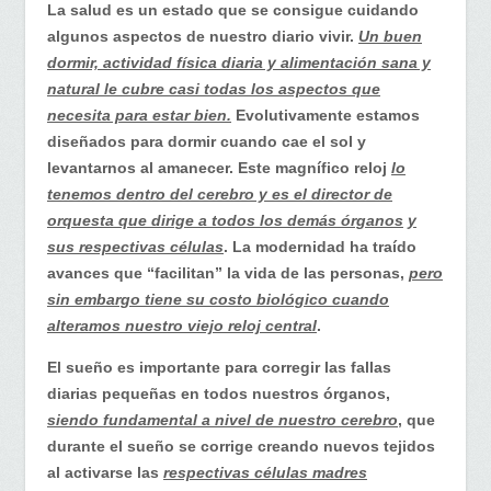
durante
La salud es un estado que se consigue cuidando
la
algunos aspectos de nuestro diario vivir.
Un buen
noche
dormir, actividad física diaria y alimentación sana y
envejece
natural le cubre casi todas los aspectos que
su
necesita para estar bien.
Evolutivamente estamos
corazón
diseñados para dormir cuando cae el sol y
y
levantarnos al amanecer. Este magnífico reloj
lo
cerebro
tenemos dentro del cerebro y es el director de
orquesta que dirige a todos los demás órganos
y
sus respectivas células
. La modernidad ha traído
avances que “facilitan” la vida de las personas,
pero
sin embargo tiene su costo biológico cuando
alteramos nuestro viejo reloj central
.
El sueño es importante para corregir las fallas
diarias pequeñas en todos nuestros órganos,
siendo fundamental a nivel de nuestro cerebro
, que
durante el sueño se corrige creando nuevos tejidos
al activarse las
respectivas células madres