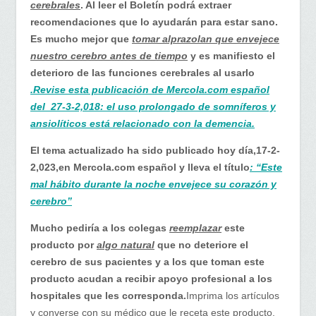
cerebrales
. Al leer el Boletín podrá extraer
recomendaciones que lo ayudarán para estar sano.
Es mucho mejor que
tomar alprazolan que envejece
nuestro cerebro antes de tiempo
y es manifiesto el
deterioro de las funciones cerebrales al usarlo
.Revise esta publicación de Mercola.com español
del 27-3-2,018: el uso prolongado de somníferos y
ansiolíticos está relacionado con la demencia.
El tema actualizado ha sido publicado hoy día,17-2-
2,023,en Mercola.com español y lleva el título
: “Este
mal hábito durante la noche envejece su corazón y
cerebro”
Mucho pediría a los colegas
reemplazar
este
producto por
algo natural
que no deteriore el
cerebro de sus pacientes y a los que toman este
producto acudan a recibir apoyo profesional a los
hospitales que les corresponda.
Imprima los artículos
y converse con su médico que le receta este producto.