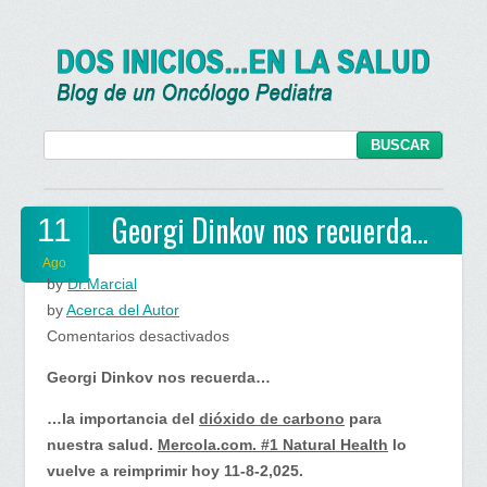
Georgi Dinkov nos recuerda…
11
Ago
by
Dr.Marcial
by
Acerca del Autor
en
Comentarios desactivados
Georgi
Georgi Dinkov nos recuerda…
Dinkov
nos
…la importancia del
dióxido de carbono
para
recuerda…
nuestra salud.
Mercola.com. #1 Natural Health
lo
vuelve a reimprimir hoy 11-8-2,025.