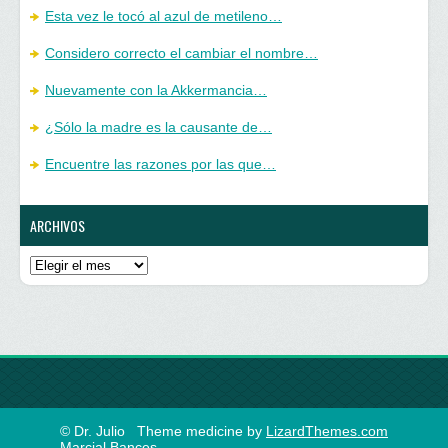
Esta vez le tocó al azul de metileno…
Considero correcto el cambiar el nombre…
Nuevamente con la Akkermancia…
¿Sólo la madre es la causante de…
Encuentre las razones por las que…
ARCHIVOS
Archivos
© Dr. Julio
Theme medicine by
LizardThemes.com
Marcial Bances