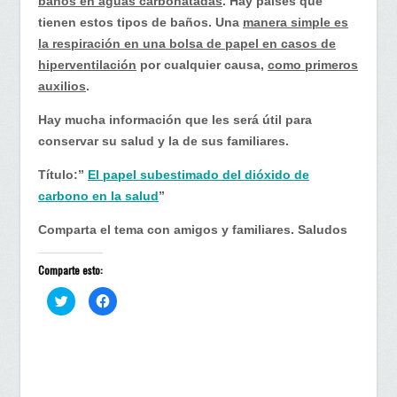
baños en aguas carbonatadas
. Hay países que
tienen estos tipos de baños. Una
manera simple es
la respiración en una bolsa de papel en casos de
hiperventilación
por cualquier causa,
como primeros
auxilios
.
Hay mucha información que les será útil para
conservar su salud y la de sus familiares.
Título:”
El papel subestimado del dióxido de
carbono en la salud
”
Comparta el tema con amigos y familiares. Saludos
Comparte esto:
H
H
a
a
z
z
c
c
l
l
i
i
c
c
p
p
a
a
r
r