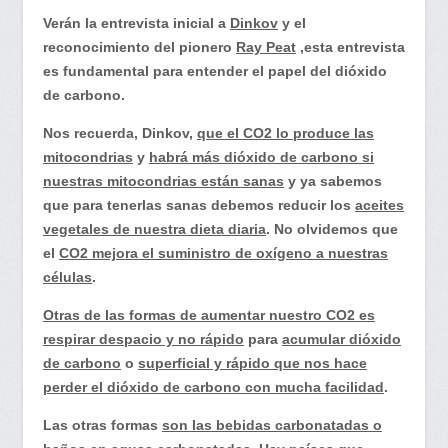
Verán la entrevista inicial a
Dinkov
y el
reconocimiento del pionero
Ray Peat
,esta entrevista
es fundamental para entender el papel del dióxido
de carbono.
Nos recuerda, Dinkov,
que el CO2 lo produce las
mitocondrias
y
habrá más dióxido de carbono si
nuestras mitocondrias están sanas
y ya sabemos
que para tenerlas sanas debemos reducir los
aceites
vegetales de nuestra dieta diaria
. No olvidemos que
el
CO2 mejora el suministro de oxígeno a nuestras
células
.
Otras de las formas de aumentar nuestro CO2 es
respirar despacio y no rápido
para
acumular dióxido
de carbono
o
superficial y rápido que nos hace
perder el dióxido de carbono con mucha facilidad
.
Las otras formas
son las bebidas carbonatadas o