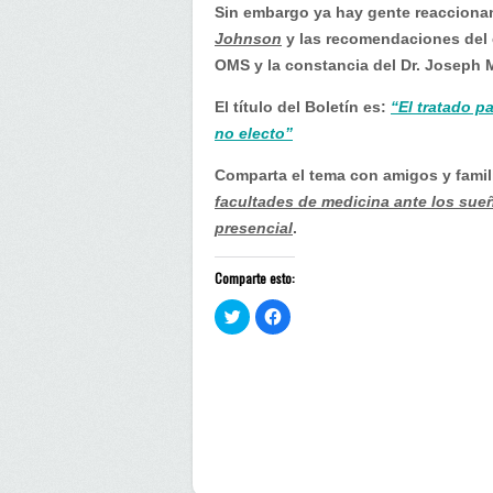
Sin embargo ya hay gente reacciona
Johnson
y las recomendaciones del
OMS y la constancia del Dr. Joseph 
El título del Boletín es:
“El tratado 
no electo”
Comparta el tema con amigos y famil
facultades de medicina ante los sueñ
presencial
.
Comparte esto:
H
H
a
a
z
z
c
c
l
l
i
i
c
c
p
p
a
a
r
r
a
a
c
c
o
o
m
m