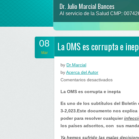
Dr. Julio Marcial Bances
Al servicio de la Salud CMP: 0074
08
La OMS es corrupta e inep
Mar
by
Dr.Marcial
by
Acerca del Autor
en
Comentarios desactivados
La
La OMS es corrupta e inepta
OMS
es
Es uno de los subtítulos del Boletín
corrupta
3-2,023.Este documento nos explica
e
poder para resolver cualquier
infecc
inepta
los países adscritos, con sus manda
Ya hemos sufrido las malas decision