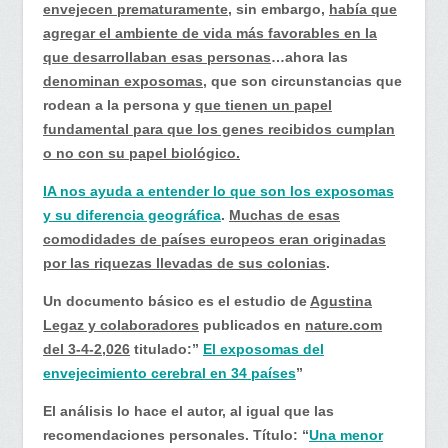
envejecen prematuramente
, sin embargo,
había que
agregar el ambiente de vida más favorables en la
que desarrollaban esas personas
…ahora las
denominan exposomas
, que son circunstancias que
rodean a la persona y
que tienen un papel
fundamental para que los genes recibidos cumplan
o no con su papel biológico.
IA nos ayuda a entender lo que son los exposomas
y su diferencia geográfica
.
Muchas de esas
comodidades de países europeos eran originadas
por las riquezas llevadas de sus colonias
.
Un documento básico es el estudio de
Agustina
Legaz y colaboradores
publicados en
nature.com
del 3-4-2,026
titulado:”
El exposomas del
envejecimiento cerebral en 34 países
”
El análisis lo hace el autor, al igual que las
recomendaciones personales. Título: “
Una menor