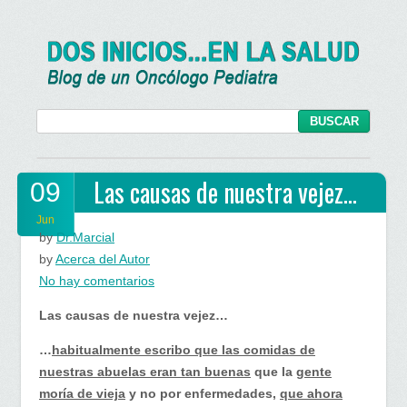
Las causas de nuestra vejez…
09
Jun
by
Dr.Marcial
by
Acerca del Autor
en
No hay comentarios
Las
Las causas de nuestra vejez…
causas
de
…
habitualmente escribo que las comidas de
nuestra
nuestras abuelas eran tan buenas
que la
gente
vejez…
moría de vieja
y no por enfermedades,
que ahora